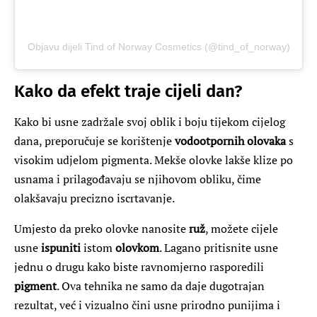
Objavu dijeli Tind of Norway Cosmetics (@tind_of_norway)
Kako da efekt traje cijeli dan?
Kako bi usne zadržale svoj oblik i boju tijekom cijelog
dana, preporučuje se korištenje
vodootpornih olovaka
s
visokim udjelom pigmenta. Mekše olovke lakše klize po
usnama i prilagođavaju se njihovom obliku, čime
olakšavaju precizno iscrtavanje.
Umjesto da preko olovke nanosite
ruž
, možete cijele
usne
ispuniti
istom
olovkom
. Lagano pritisnite usne
jednu o drugu kako biste ravnomjerno rasporedili
pigment
. Ova tehnika ne samo da daje dugotrajan
rezultat, već i vizualno čini usne prirodno punijima i