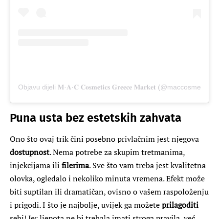
Objavu dijeli 𝐌·𝐀·𝐂 𝐂𝐨𝐬𝐦𝐞𝐭𝐢𝐜𝐬 𝐆𝐫𝐞𝐞𝐜𝐞 𝐌𝐚𝐫𝐤𝐞𝐭 (@maccosmetics
Puna usta bez estetskih zahvata
Ono što ovaj trik čini posebno privlačnim jest njegova
dostupnost
. Nema potrebe za skupim tretmanima,
injekcijama ili
filerima
. Sve što vam treba jest kvalitetna
olovka, ogledalo i nekoliko minuta vremena. Efekt može
biti suptilan ili dramatičan, ovisno o vašem raspoloženju
i prigodi. I što je najbolje, uvijek ga možete
prilagoditi
sebi! Jer ljepota ne bi trebala imati stroga pravila, već