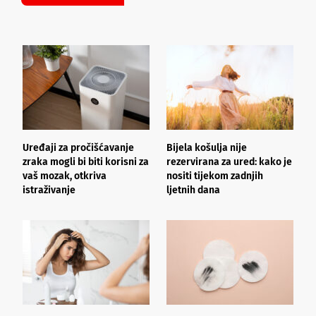
Uređaji za pročišćavanje
Bijela košulja nije
Š
zraka mogli bi biti korisni za
rezervirana za ured: kako je
b
vaš mozak, otkriva
nositi tijekom zadnjih
z
istraživanje
ljetnih dana