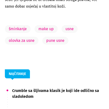
samo dobar osjećaj u vlastitoj koži.
šminkanje
make up
usne
olovka za usne
pune usne
NAJČITANIJE
Crumble sa šljivama klasik je koji ide odlično sa
sladoledom