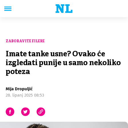
ZABORAVITE FILERE
Imate tanke usne? Ovako će
izgledati punije u samo nekoliko
poteza
Mija Dropuljić
28. lipanj 2025 08:53