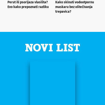
Perut ili psorijaza vlasišta?
Kako skinuti vodootpornu
Š
Evo kako prepoznati razliku
maskaru bez oštećivanja
h
trepavica?
a
d