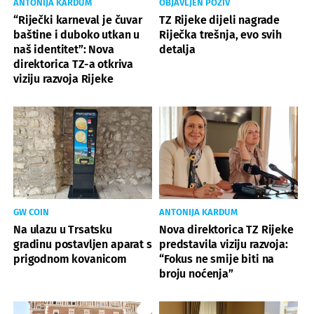
ANTONIJA KARDUM
OBJAVLJEN POZIV
“Riječki karneval je čuvar
TZ Rijeke dijeli nagrade
baštine i duboko utkan u
Riječka trešnja, evo svih
naš identitet”: Nova
detalja
direktorica TZ-a otkriva
viziju razvoja Rijeke
GW COIN
ANTONIJA KARDUM
Na ulazu u Trsatsku
Nova direktorica TZ Rijeke
gradinu postavljen aparat s
predstavila viziju razvoja:
prigodnom kovanicom
“Fokus ne smije biti na
broju noćenja”