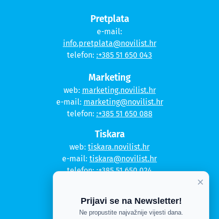
Pretplata
e-mail:
info.pretplata@novilist.hr
telefon:
:+385 51 650 043
Marketing
web:
marketing.novilist.hr
e-mail:
marketing@novilist.hr
telefon:
:+385 51 650 088
Tiskara
web:
tiskara.novilist.hr
e-mail:
tiskara@novilist.hr
telefon:
:+385 51 650 024
×
Copyright © 2020. Novi list
Prijavi se na Newsletter!
Kontakt
Ne propustite najvažnije vijesti dana.