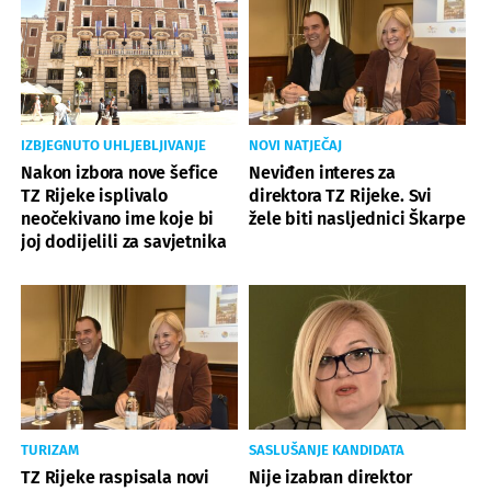
IZBJEGNUTO UHLJEBLJIVANJE
NOVI NATJEČAJ
Nakon izbora nove šefice
Neviđen interes za
TZ Rijeke isplivalo
direktora TZ Rijeke. Svi
neočekivano ime koje bi
žele biti nasljednici Škarpe
joj dodijelili za savjetnika
TURIZAM
SASLUŠANJE KANDIDATA
TZ Rijeke raspisala novi
Nije izabran direktor