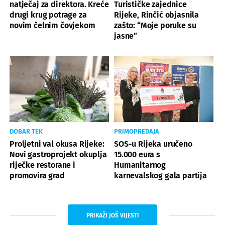
natječaj za direktora. Kreće
Turističke zajednice
drugi krug potrage za
Rijeke, Rinčić objasnila
novim čelnim čovjekom
zašto: “Moje poruke su
jasne”
DOBAR TEK
PRIMOPREDAJA
Proljetni val okusa Rijeke:
SOS-u Rijeka uručeno
Novi gastroprojekt okuplja
15.000 eura s
riječke restorane i
Humanitarnog
promovira grad
karnevalskog gala partija
PRIKAŽI JOŠ VIJESTI