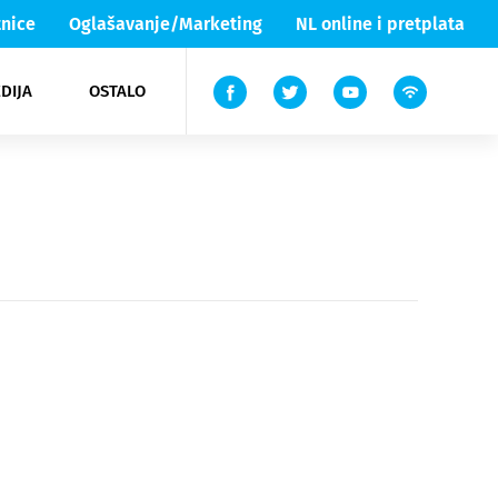
nice
Oglašavanje/Marketing
NL online i pretplata
DIJA
OSTALO
ar
ortovi
 List TV
entari
elgood
Lika & Senj