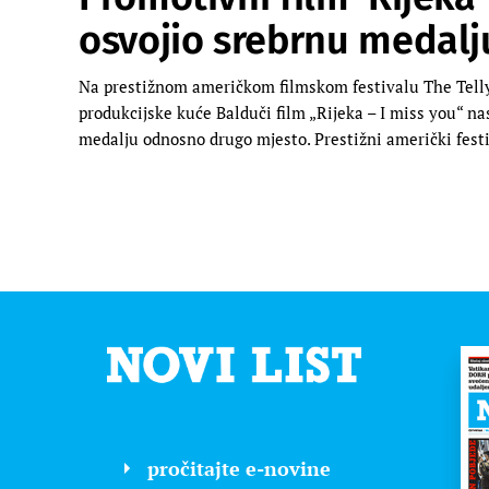
osvojio srebrnu medalj
Na prestižnom američkom filmskom festivalu The Telly 
produkcijske kuće Balduči film „Rijeka – I miss you“ na
medalju odnosno drugo mjesto. Prestižni američki festi
pročitajte e-novine