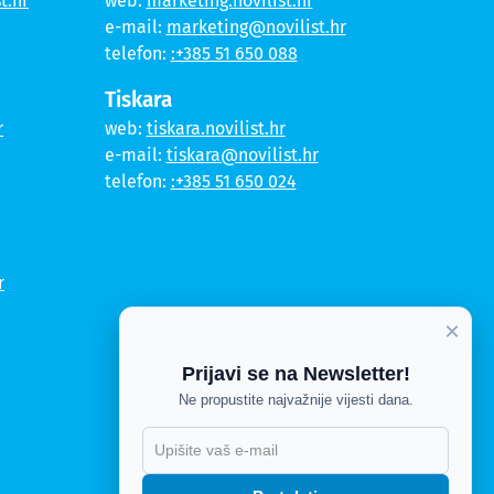
t.hr
web:
marketing.novilist.hr
e-mail:
marketing@novilist.hr
telefon:
:+385 51 650 088
Tiskara
r
web:
tiskara.novilist.hr
e-mail:
tiskara@novilist.hr
telefon:
:+385 51 650 024
r
×
Prijavi se na Newsletter!
Ne propustite najvažnije vijesti dana.