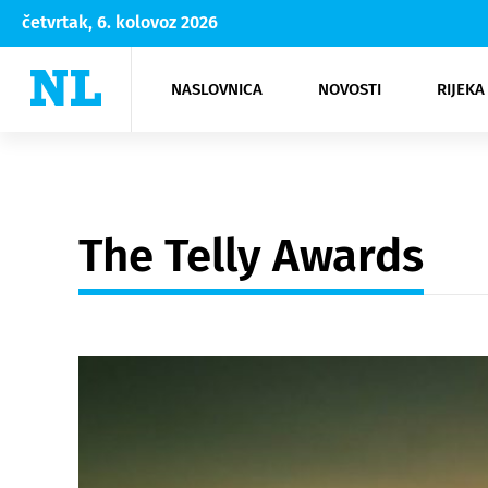
četvrtak, 6. kolovoz 2026
NASLOVNICA
NOVOSTI
RIJEKA
Rijeka
Kultura
Opatija
Hrvatsk
Moda
NK Rije
Sh
The Telly Awards