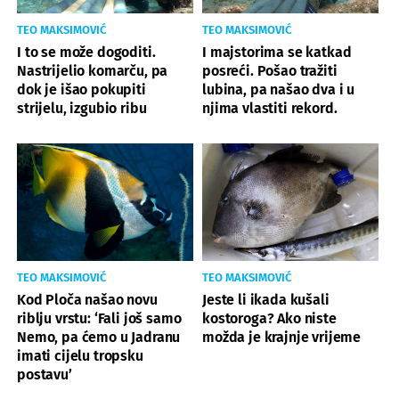
TEO MAKSIMOVIĆ
TEO MAKSIMOVIĆ
I to se može dogoditi.
I majstorima se katkad
Nastrijelio komarču, pa
posreći. Pošao tražiti
dok je išao pokupiti
lubina, pa našao dva i u
strijelu, izgubio ribu
njima vlastiti rekord.
TEO MAKSIMOVIĆ
TEO MAKSIMOVIĆ
Kod Ploča našao novu
Jeste li ikada kušali
riblju vrstu: ‘Fali još samo
kostoroga? Ako niste
Nemo, pa ćemo u Jadranu
možda je krajnje vrijeme
imati cijelu tropsku
postavu’