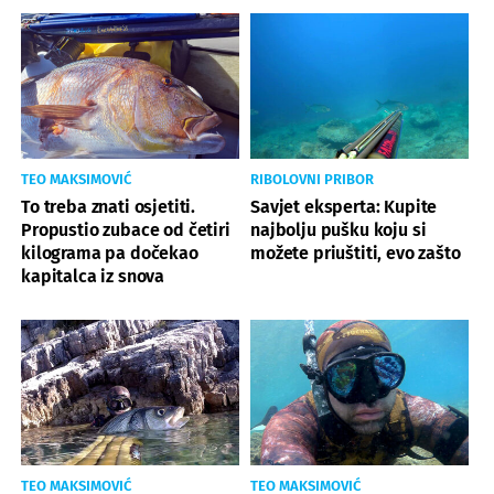
TEO MAKSIMOVIĆ
RIBOLOVNI PRIBOR
To treba znati osjetiti.
Savjet eksperta: Kupite
Propustio zubace od četiri
najbolju pušku koju si
kilograma pa dočekao
možete priuštiti, evo zašto
kapitalca iz snova
TEO MAKSIMOVIĆ
TEO MAKSIMOVIĆ