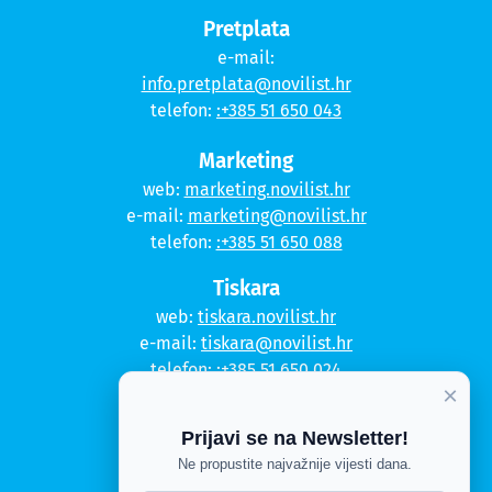
Pretplata
e-mail:
info.pretplata@novilist.hr
telefon:
:+385 51 650 043
Marketing
web:
marketing.novilist.hr
e-mail:
marketing@novilist.hr
telefon:
:+385 51 650 088
Tiskara
web:
tiskara.novilist.hr
e-mail:
tiskara@novilist.hr
telefon:
:+385 51 650 024
×
Copyright © 2020. Novi list
Prijavi se na Newsletter!
Kontakt
Ne propustite najvažnije vijesti dana.