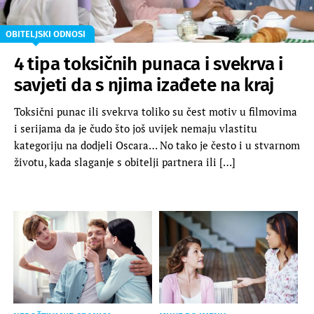
OBITELJSKI ODNOSI
4 tipa toksičnih punaca i svekrva i
savjeti da s njima izađete na kraj
Toksični punac ili svekrva toliko su čest motiv u filmovima
i serijama da je čudo što još uvijek nemaju vlastitu
kategoriju na dodjeli Oscara… No tako je često i u stvarnom
životu, kada slaganje s obitelji partnera ili […]