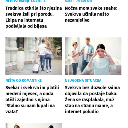
NEPOŠTIVANJE GRANICA
MUKE PO IMENU
Trudnica otkrila što njezina
Noćna mora svake snahe:
svekrva želi pri porodu.
Svekrva učinila nešto
Ekipa na internetu
nezamislivo
podivljala od bijesa
NIŠTA OD ROMANTIKE
NEUGODNA SITUACIJA
Svekar i svekrva im platili
Svekrva bez dozvole svima
medeni mjesec, a onda
objavila da postaje baka:
otišli zajedno s njima:
Žena se rasplakala, muž
‘Stalno su nam lupali na
stao na stranu mame, a
vrata!’
internet poludio