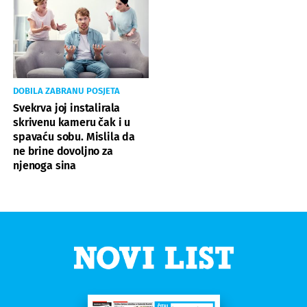
DOBILA ZABRANU POSJETA
Svekrva joj instalirala
skrivenu kameru čak i u
spavaću sobu. Mislila da
ne brine dovoljno za
njenoga sina