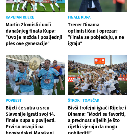
KAPETAN RIJEKE
FINALE KUPA
Martin Zlomislić uoči
Trener Dinama
današnjeg finala Kupa:
optimističan i oprezan:
“Ovo je možda i posljednji
“Finala se pobjeđuju, a ne
ples ove generacije”
igraju”
POVIJEST
ŠTROK I TOMEČAK
Bijeli će sutra u srcu
Bivši trofejni igrači Rijeke i
Slavonije igrati svoj 14.
Dinama: “Modri su favoriti,
finale Kupa u povijesti.
a prednost Bijelih je što
Prvi su osvojili na
rijetki vjeruju da mogu
beogradskoj Marakani
pobijediti”