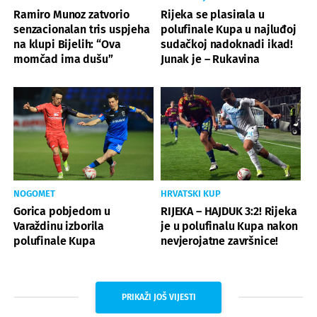
Ramiro Munoz zatvorio
Rijeka se plasirala u
senzacionalan tris uspjeha
polufinale Kupa u najluđoj
na klupi Bijelih: “Ova
sudačkoj nadoknadi ikad!
momčad ima dušu”
Junak je – Rukavina
NOGOMET
HRVATSKI KUP
Gorica pobjedom u
RIJEKA – HAJDUK 3:2! Rijeka
Varaždinu izborila
je u polufinalu Kupa nakon
polufinale Kupa
nevjerojatne završnice!
PRIKAŽI JOŠ VIJESTI