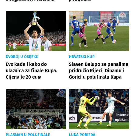
DVOBOJ U OSIJEKU
HRVATSKI KUP
Evo kada i kako do
Slaven Belupo se penalima
ulaznica za finale Kupa.
pridružio Rijeci, Dinamu i
Cijena je 20 eura
Gorici u polufinalu Kupa
PLASMAN U POLUFINALE
LUDA POBJEDA