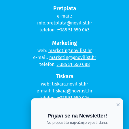
Pretplata
e-mail:
info.pretplata@novilist.hr
telefon:
:+385 51 650 043
Marketing
web:
marketing.novilist.hr
e-mail:
marketing@novilist.hr
telefon:
:+385 51 650 088
Tiskara
web:
tiskara.novilist.hr
e-mail:
tiskara@novilist.hr
telefon:
:+385 51 650 024
×
Copyright © 2020. Novi list
Prijavi se na Newsletter!
Kontakt
Ne propustite najvažnije vijesti dana.