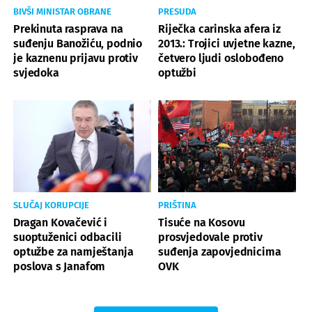
BIVŠI MINISTAR OBRANE
PRESUDA
Prekinuta rasprava na
Riječka carinska afera iz
suđenju Banožiću, podnio
2013.: Trojici uvjetne kazne,
je kaznenu prijavu protiv
četvero ljudi oslobođeno
svjedoka
optužbi
SLUČAJ KORUPCIJE
PRIŠTINA
Dragan Kovačević i
Tisuće na Kosovu
suoptuženici odbacili
prosvjedovale protiv
optužbe za namještanja
suđenja zapovjednicima
poslova s Janafom
OVK