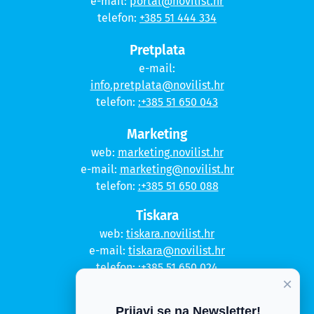
e-mail:
portal@novilist.hr
telefon:
+385 51 444 334
Pretplata
e-mail:
info.pretplata@novilist.hr
telefon:
:+385 51 650 043
Marketing
web:
marketing.novilist.hr
e-mail:
marketing@novilist.hr
telefon:
:+385 51 650 088
Tiskara
web:
tiskara.novilist.hr
e-mail:
tiskara@novilist.hr
telefon:
:+385 51 650 024
×
Copyright © 2020. Novi list
Prijavi se na Newsletter!