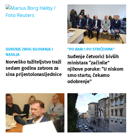
SUĐENJE ZBOG SILOVANJA I
"PO BABI I PO STRIČEVIMA"
NASILJA
Suđenje četvorici bivših
Norveško tužiteljstvo traži
ministara “začinile”
sedam godina zatvora za
njihove poruke: “U niskom
sina prijestolonasljednice
smo startu, čekamo
odobrenje”