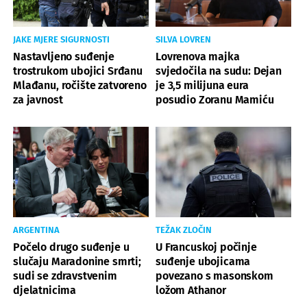
JAKE MJERE SIGURNOSTI
SILVA LOVREN
Nastavljeno suđenje
Lovrenova majka
trostrukom ubojici Srđanu
svjedočila na sudu: Dejan
Mlađanu, ročište zatvoreno
je 3,5 milijuna eura
za javnost
posudio Zoranu Mamiću
ARGENTINA
TEŽAK ZLOČIN
Počelo drugo suđenje u
U Francuskoj počinje
slučaju Maradonine smrti;
suđenje ubojicama
sudi se zdravstvenim
povezano s masonskom
djelatnicima
ložom Athanor