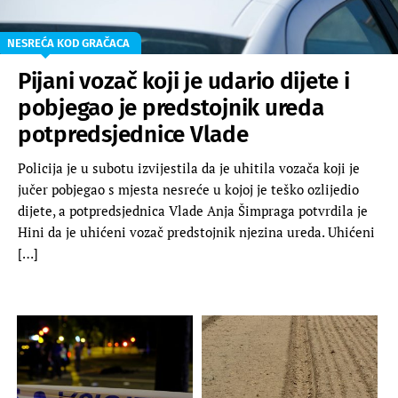
NESREĆA KOD GRAČACA
Pijani vozač koji je udario dijete i
pobjegao je predstojnik ureda
potpredsjednice Vlade
Policija je u subotu izvijestila da je uhitila vozača koji je
jučer pobjegao s mjesta nesreće u kojoj je teško ozlijedio
dijete, a potpredsjednica Vlade Anja Šimpraga potvrdila je
Hini da je uhićeni vozač predstojnik njezina ureda. Uhićeni
[…]