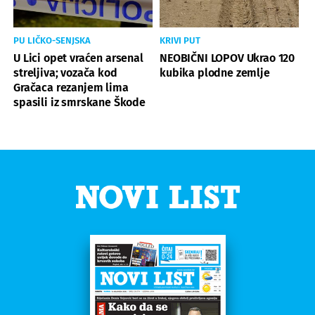
PU LIČKO-SENJSKA
KRIVI PUT
U Lici opet vraćen arsenal
NEOBIČNI LOPOV Ukrao 120
streljiva; vozača kod
kubika plodne zemlje
Gračaca rezanjem lima
spasili iz smrskane Škode