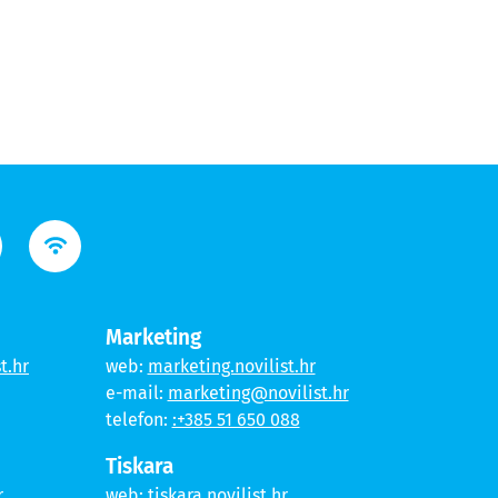
Marketing
t.hr
web:
marketing.novilist.hr
e-mail:
marketing@novilist.hr
telefon:
:+385 51 650 088
Tiskara
r
web:
tiskara.novilist.hr