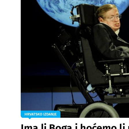
HRVATSKO IZDANJE
Ima li Boga i hoćemo li 