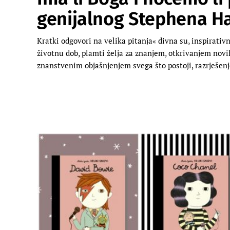
genijalnog Stephena H
Kratki odgovori na velika pitanja« divna su, inspirativ
životnu dob, plamti želja za znanjem, otkrivanjem novih
znanstvenim objašnjenjem svega što postoji, razrješen