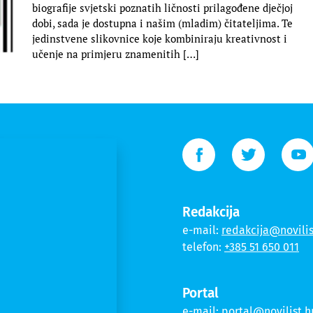
biografije svjetski poznatih ličnosti prilagođene dječjoj
dobi, sada je dostupna i našim (mladim) čitateljima. Te
jedinstvene slikovnice koje kombiniraju kreativnost i
učenje na primjeru znamenitih […]
Redakcija
e-mail:
redakcija@novilis
telefon:
+385 51 650 011
Portal
e-mail:
portal@novilist.h