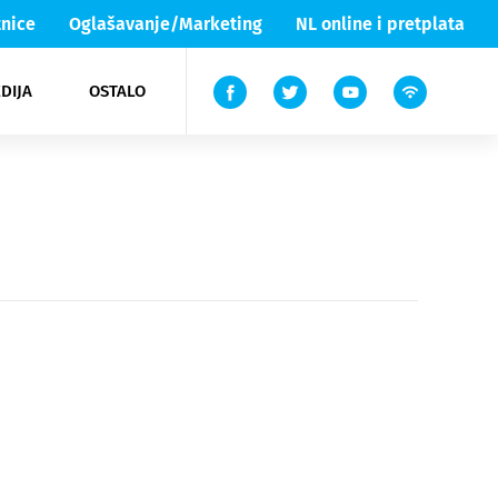
nice
Oglašavanje/Marketing
NL online i pretplata
DIJA
OSTALO
ar
ortovi
 List TV
entari
elgood
Lika & Senj