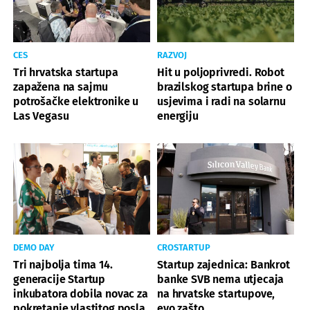
CES
RAZVOJ
Tri hrvatska startupa
Hit u poljoprivredi. Robot
zapažena na sajmu
brazilskog startupa brine o
potrošačke elektronike u
usjevima i radi na solarnu
Las Vegasu
energiju
DEMO DAY
CROSTARTUP
Tri najbolja tima 14.
Startup zajednica: Bankrot
generacije Startup
banke SVB nema utjecaja
inkubatora dobila novac za
na hrvatske startupove,
pokretanje vlastitog posla
evo zašto