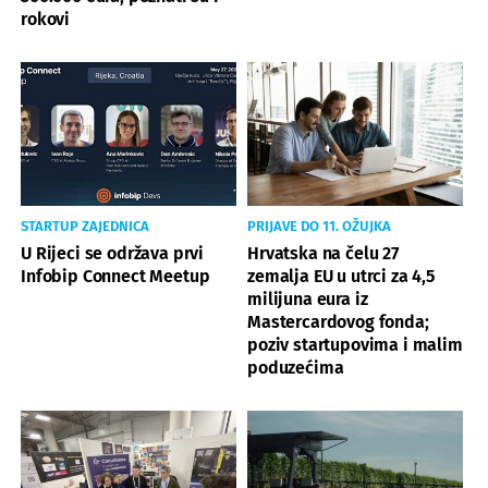
rokovi
STARTUP ZAJEDNICA
PRIJAVE DO 11. OŽUJKA
U Rijeci se održava prvi
Hrvatska na čelu 27
Infobip Connect Meetup
zemalja EU u utrci za 4,5
milijuna eura iz
Mastercardovog fonda;
poziv startupovima i malim
poduzećima