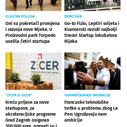
KLJUČNA POLUGA
DEMO DAN
Oni su pokretači promjena
Go-to Fizio, Leptiri svijeta i
i razvoja nove Rijeke. U
Kvarnerski ravioli najbolji
Proizvodni park Torpedo
timovi Startup inkubatora
uselila četiri startupa
Rijeka
"ZICER JE ZICER"
OGRANIČAVANJE IMIGRACIJE
Kreću prijave za nove
Francuske tehnološke
startupove, za
tvrtke u problemu zbog Le
akceleracijske programe
Pen: Ugrožavaju nam
Grad Zagreb osigurao
ambicije
300.000 eura, poznati su i