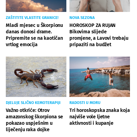
ZAŠTITITE VLASTITE GRANICE!
NOVA SEZONA
Mladi mjesec u Škorpionu
HOROSKOP ZA RUJAN
danas donosi drame.
Bikovima slijede
Pripremite se na kaotičan
promjene, a Lavovi trebaju
vrtlog emocija
pripaziti na budžet
DJELUJE SLIČNO KEMOTERAPIJI
RADOSTI U MORU
Važno otkriće: Otrov
Tri horoskopska znaka koja
amazonskog škorpiona se
najviše vole ljetne
pokazao uspješnim u
aktivnosti i kupanje
liječenju raka dojke