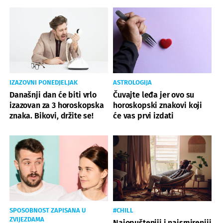
IZAZOVNI PONEDJELJAK
ASTROLOGIJA
Današnji dan će biti vrlo
Čuvajte leđa jer ovo su
izazovan za 3 horoskopska
horoskopski znakovi koji
znaka. Bikovi, držite se!
će vas prvi izdati
SPOSOBNOST ZAPISANA U
#CHILL
ZVIJEZDAMA
Najopušteniji i najsmireniji