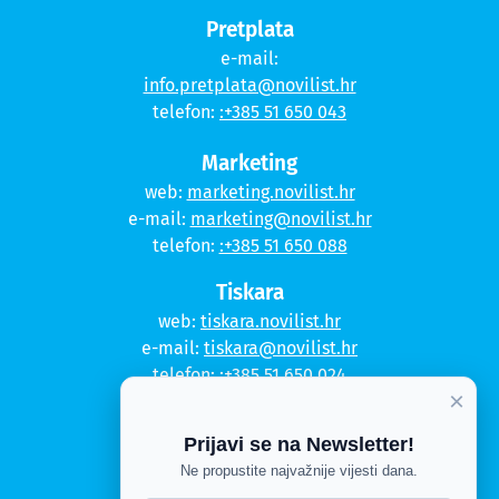
Pretplata
e-mail:
info.pretplata@novilist.hr
telefon:
:+385 51 650 043
Marketing
web:
marketing.novilist.hr
e-mail:
marketing@novilist.hr
telefon:
:+385 51 650 088
Tiskara
web:
tiskara.novilist.hr
e-mail:
tiskara@novilist.hr
telefon:
:+385 51 650 024
×
Copyright © 2020. Novi list
Prijavi se na Newsletter!
Kontakt
Ne propustite najvažnije vijesti dana.