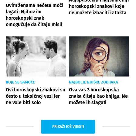
Ovim ženama nećete moći
horoskopski znakovi koje
lagati: Njihov im
ne možete izbaciti iz takta
horoskopski znak
omogućuje da čitaju misli
BOJE SE SAMOĆE
NAJBOLJE NJUŠKE ZODIJAKA
Ovi horoskopski znakovi su
Ova vas 3 horoskopska
često u toksičnoj vezi jer
znaka čitaju kao knjigu. Ne
ne vole biti solo
možete ih slagati
PRIKAŽI JOŠ VIJESTI