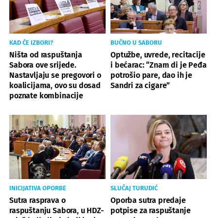
KAD ĆE IZBORI?
BUČNO U SABORU
Ništa od raspuštanja
Optužbe, uvrede, recitacije
Sabora ove srijede.
i bećarac: “Znam di je Peđa
Nastavljaju se pregovori o
potrošio pare, dao ih je
koalicijama, ovo su dosad
Sandri za cigare”
poznate kombinacije
INICIJATIVA OPORBE
SLUČAJ TURUDIĆ
Sutra rasprava o
Oporba sutra predaje
raspuštanju Sabora, u HDZ-
potpise za raspuštanje