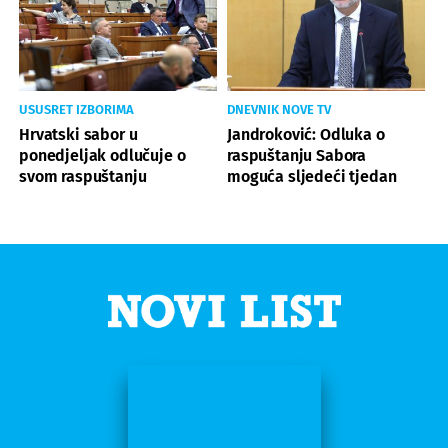
USUSRET IZBORIMA
DNEVNIK NOVE TV
Hrvatski sabor u
Jandroković: Odluka o
ponedjeljak odlučuje o
raspuštanju Sabora
svom raspuštanju
moguća sljedeći tjedan