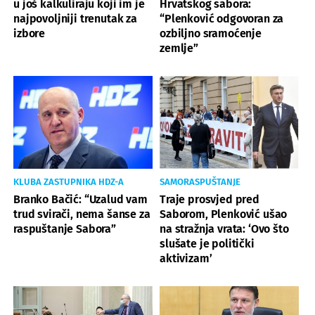
u još kalkuliraju koji im je
Hrvatskog sabora:
najpovoljniji trenutak za
“Plenković odgovoran za
izbore
ozbiljno sramoćenje
zemlje”
KLUBA ZASTUPNIKA HDZ-A
SAMORASPUŠTANJE
Branko Bačić: “Uzalud vam
Traje prosvjed pred
trud svirači, nema šanse za
Saborom, Plenković ušao
raspuštanje Sabora”
na stražnja vrata: ‘Ovo što
slušate je politički
aktivizam’