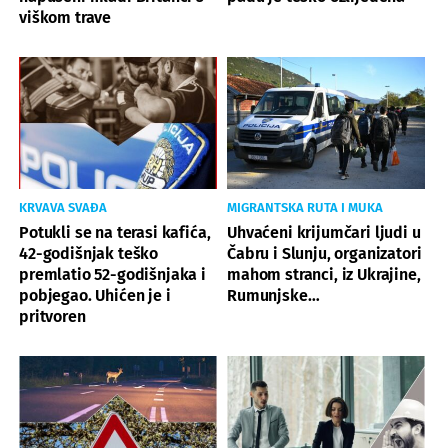
viškom trave
KRVAVA SVAĐA
MIGRANTSKA RUTA I MUKA
Potukli se na terasi kafića,
Uhvaćeni krijumčari ljudi u
42-godišnjak teško
Čabru i Slunju, organizatori
premlatio 52-godišnjaka i
mahom stranci, iz Ukrajine,
pobjegao. Uhićen je i
Rumunjske…
pritvoren