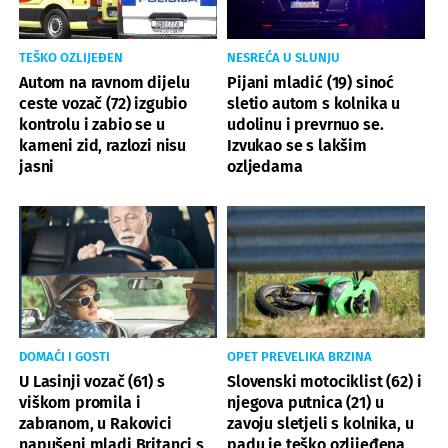
TEŠKO OZLIJEĐEN
NESREĆA U SLUNJU
Autom na ravnom dijelu
Pijani mladić (19) sinoć
ceste vozač (72) izgubio
sletio autom s kolnika u
kontrolu i zabio se u
udolinu i prevrnuo se.
kameni zid, razlozi nisu
Izvukao se s lakšim
jasni
ozljedama
DOMAĆI I GOSTI
OPET PREVELIKA BRZINA
U Lasinji vozač (61) s
Slovenski motociklist (62) i
viškom promila i
njegova putnica (21) u
zabranom, u Rakovici
zavoju sletjeli s kolnika, u
napušeni mladi Britanci s
padu je teško ozlijeđena