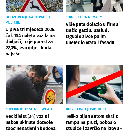
UPOZORENJE KARLOVAČKE
"DIREKTORA NEMA..."
POLICIJE
Više puta dolazio u firmu i
U prva tri mjeseca 2026.
tražio gazdu. Uzalud.
čak 154 naleta vozila na
Izgubio živce pa im
divljači, to je porast za
uneredio vrata i fasadu
27,3%, evo gdje i kada
najviše
"UPORNOST" SE NE ISPLATI
KRŠ I LOM U JOSIPDOLU
Recidivist (24) vozio i
Teško pijan autom skršio
nakon ukinute dozvole
rampu na pruzi, pokosio
zbog negativnih bodova,
stupiće i završio na krovu –