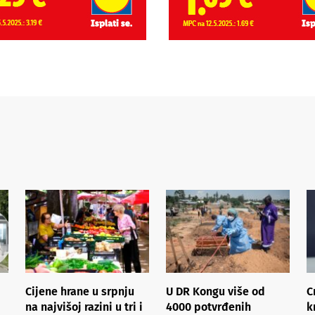
Cijene hrane u srpnju
U DR Kongu više od
C
na najvišoj razini u tri i
4000 potvrđenih
k