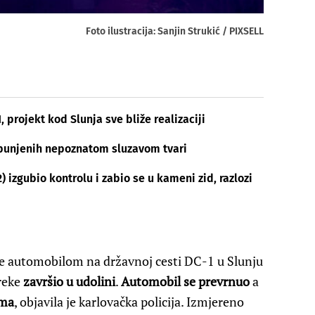
Foto ilustracija: Sanjin Strukić / PIXSELL
 projekt kod Slunja sve bliže realizaciji
punjenih nepoznatom sluzavom tvari
 izgubio kontrolu i zabio se u kameni zid, razlozi
je automobilom na državnoj cesti DC-1 u Slunju
preke
završio u udolini
.
Automobil se prevrnuo
a
ama
, objavila je karlovačka policija. Izmjereno