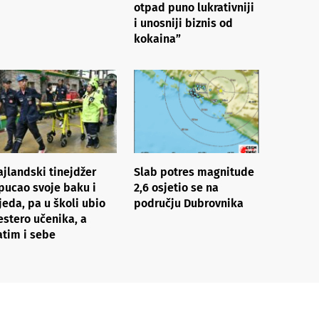
otpad puno lukrativniji
i unosniji biznis od
kokaina”
ajlandski tinejdžer
Slab potres magnitude
pucao svoje baku i
2,6 osjetio se na
jeda, pa u školi ubio
području Dubrovnika
estero učenika, a
atim i sebe