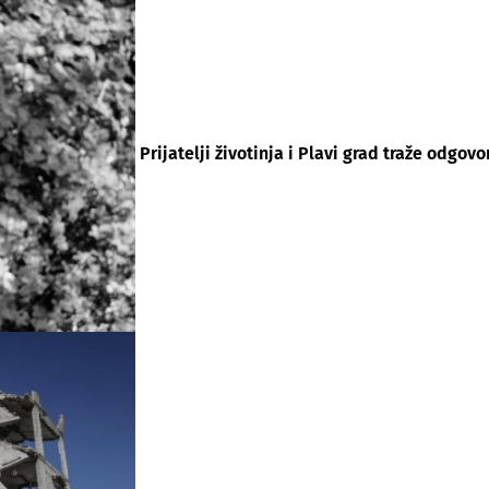
Prijatelji životinja i Plavi grad traže odgov