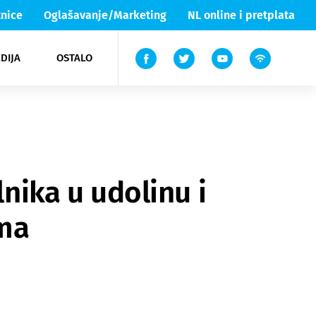
nice
Oglašavanje/Marketing
NL online i pretplata
DIJA
OSTALO
ar
ortovi
 List TV
entari
elgood
Lika & Senj
lnika u udolinu i
ama