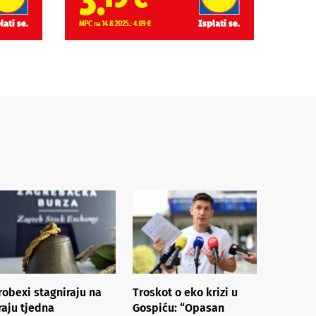
robexi stagniraju na
Troskot o eko krizi u
raju tjedna
Gospiću: “Opasan