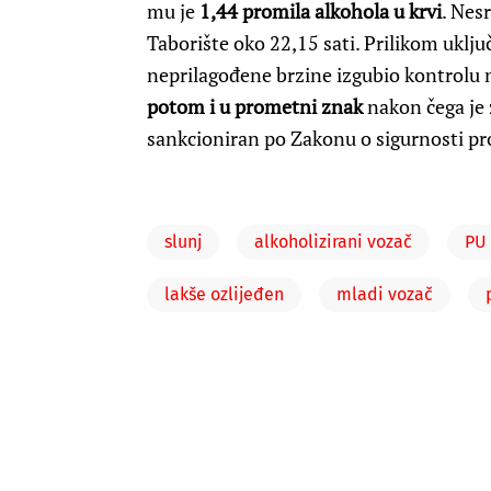
mu je
1,44 promila alkohola u krvi
. Nes
Taborište oko 22,15 sati. Prilikom uklj
neprilagođene brzine izgubio kontrolu
potom i u prometni znak
nakon čega je z
sankcioniran po Zakonu o sigurnosti pr
slunj
alkoholizirani vozač
PU 
lakše ozlijeđen
mladi vozač