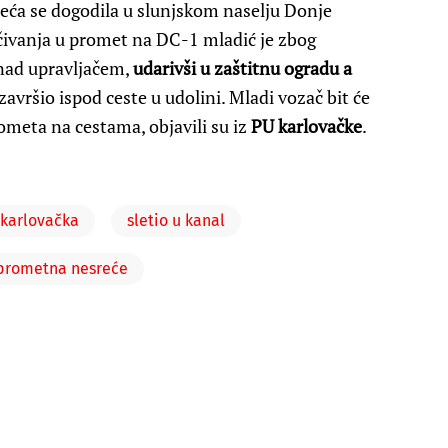
reća se dogodila u slunjskom naselju Donje
učivanja u promet na DC-1 mladić je zbog
 nad upravljačem,
udarivši u zaštitnu ogradu a
avršio ispod ceste u udolini. Mladi vozač bit će
ometa na cestama, objavili su iz
PU karlovačke
.
karlovačka
sletio u kanal
prometna nesreće