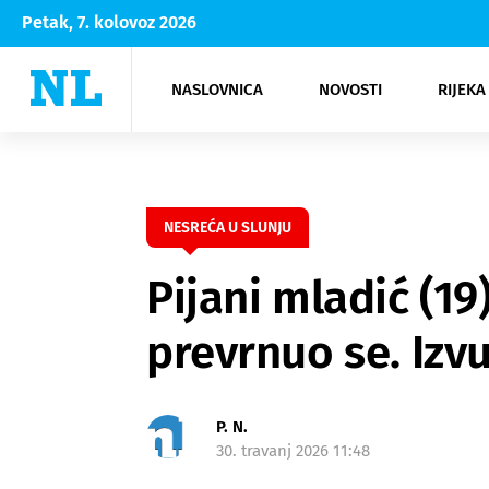
Petak, 7. kolovoz 2026
NASLOVNICA
NOVOSTI
RIJEKA
Rijeka
Kultura
Opatija
Hrvatsk
Moda
NK Rije
Sh
NESREĆA U SLUNJU
Pijani mladić (19
prevrnuo se. Izv
P. N.
30. travanj 2026 11:48