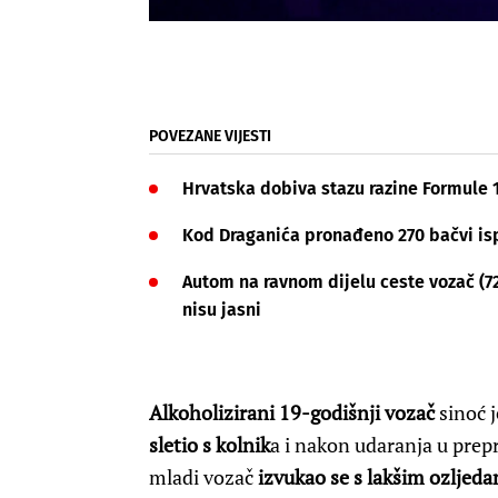
POVEZANE VIJESTI
Hrvatska dobiva stazu razine Formule 1,
Kod Draganića pronađeno 270 bačvi is
Autom na ravnom dijelu ceste vozač (72)
nisu jasni
Alkoholizirani 19-godišnji vozač
sinoć 
sletio s kolnik
a i nakon udaranja u pre
mladi vozač
izvukao se s lakšim ozljed