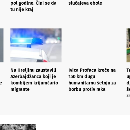
pol godine. Čini se da
slučajeva ebole
tu nije kraj
Na Hreljinu zaustavili
Ivica Profaca kreće na
T
Azerbajdžanca koji je
150 km dugu
u
e
kombijem krijumčario
humanitarnu šetnju za
d
migrante
borbu protiv raka
š
z