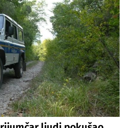
krijumčar ljudi pokušao