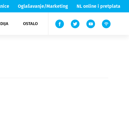
nice
Oglašavanje/Marketing
NL online i pretplata
DIJA
OSTALO
ar
ortovi
 List TV
entari
elgood
Lika & Senj