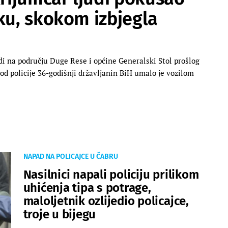
ku, skokom izbjegla
udi na području Duge Rese i općine Generalski Stol prošlog
 od policije 36-godišnji državljanin BiH umalo je vozilom
NAPAD NA POLICAJCE U ČABRU
Nasilnici napali policiju prilikom
uhićenja tipa s potrage,
maloljetnik ozlijedio policajce,
troje u bijegu