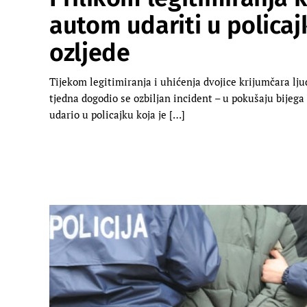
autom udariti u policaj
ozljede
Tijekom legitimiranja i uhićenja dvojice krijumčara lj
tjedna dogodio se ozbiljan incident – u pokušaju bijega
udario u policajku koja je […]