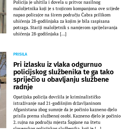
Policija je uhitila i dovela u pritvor nasilnog
maloljetnika koji je s trojicom kompanjona ove srijede
napao policajce na širem području Čabra prilikom
uhićenja 28-godišnjaka za kojim je bila raspisana
potraga. Stariji maloljetnik s namjerom spriječavanja
uhićenja 28-godišnjaka […]
PRISILA
Pri izlasku iz vlaka odgurnuo
policijskog službenika te ga tako
spriječio u obavljanju službene
radnje
Opatijska policija dovršila je kriminalističko
istraživanje nad 21-godišnjim državljaninom
Afganistana zbog sumnje da je počinio kazneno djelo
prisila prema službenoj osobi. Kazneno djelo je počinio
2. rujna na području mjesta Šapjane na štetu
slovenskog policijskog službenika, koji je […]