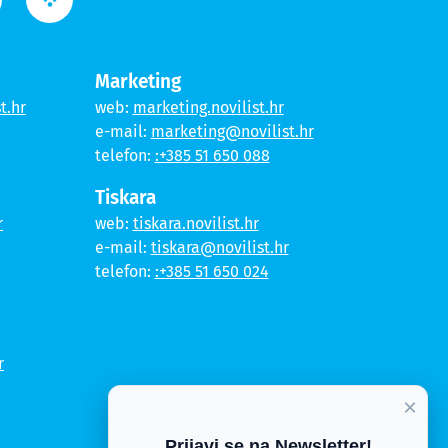
Marketing
t.hr
web:
marketing.novilist.hr
e-mail:
marketing@novilist.hr
telefon:
:+385 51 650 088
Tiskara
r
web:
tiskara.novilist.hr
e-mail:
tiskara@novilist.hr
telefon:
:+385 51 650 024
r
×
Prijavi se na Newsletter!