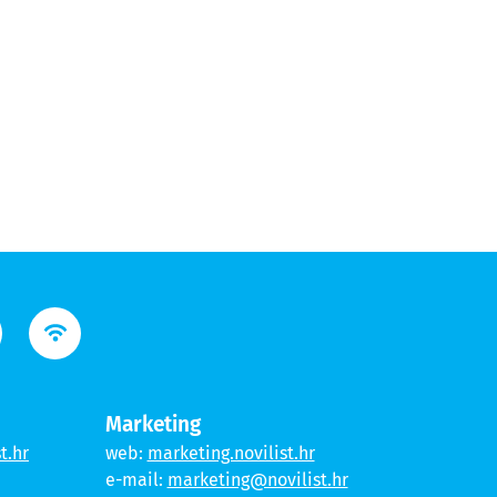
Marketing
t.hr
web:
marketing.novilist.hr
e-mail:
marketing@novilist.hr