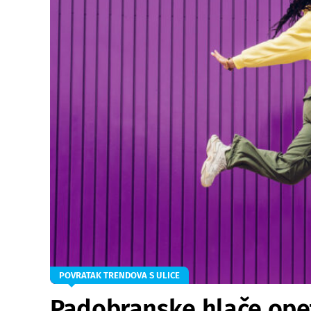
POVRATAK TRENDOVA S ULICE
Padobranske hlače opet 