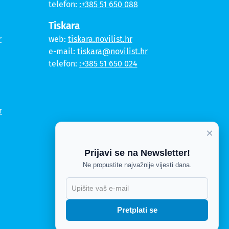
telefon:
:+385 51 650 088
Tiskara
r
web:
tiskara.novilist.hr
e-mail:
tiskara@novilist.hr
telefon:
:+385 51 650 024
r
×
Prijavi se na Newsletter!
Ne propustite najvažnije vijesti dana.
Pretplati se