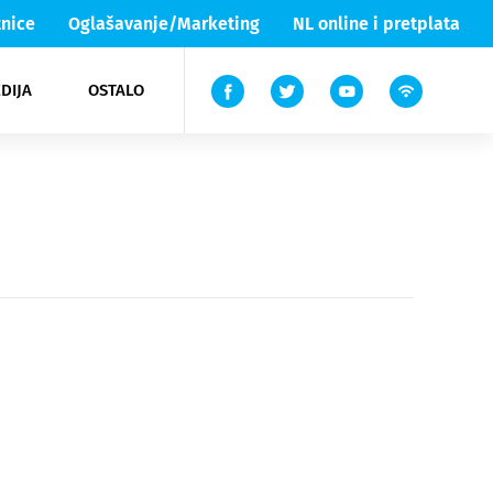
nice
Oglašavanje/Marketing
NL online i pretplata
DIJA
OSTALO
ar
ortovi
 List TV
entari
elgood
Lika & Senj