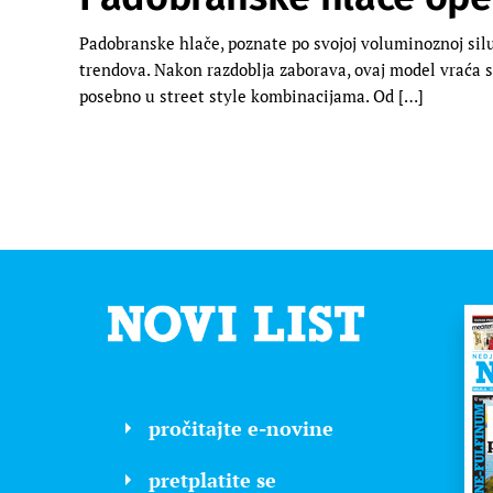
Padobranske hlače, poznate po svojoj voluminoznoj sil
trendova. Nakon razdoblja zaborava, ovaj model vraća s
posebno u street style kombinacijama. Od […]
pročitajte e-novine
pretplatite se