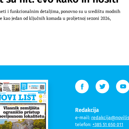
ueti i funkcionalnim detaljima, ponovno su u središtu modnih
e kao jedan od ključnih komada u proljetnoj sezoni 2026,
Redakcija
e-mail:
redakcija@novilis
telefon:
+385 51 650 011