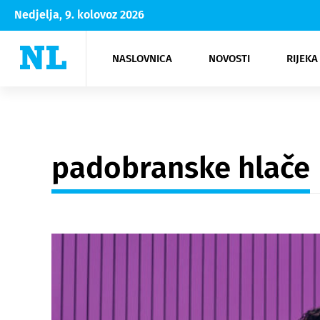
Nedjelja, 9. kolovoz 2026
NASLOVNICA
NOVOSTI
RIJEKA
Rijeka
Kultura
Opatija
Hrvatsk
Moda
NK Rije
Sh
padobranske hlače