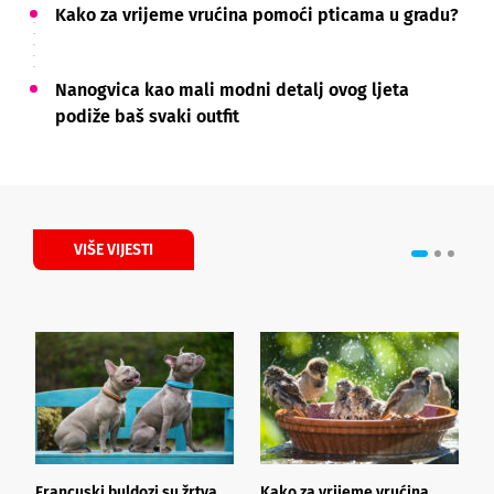
Kako za vrijeme vrućina pomoći pticama u gradu?
Nanogvica kao mali modni detalj ovog ljeta
podiže baš svaki outfit
VIŠE VIJESTI
Francuski buldozi su žrtva
Kako za vrijeme vrućina
J