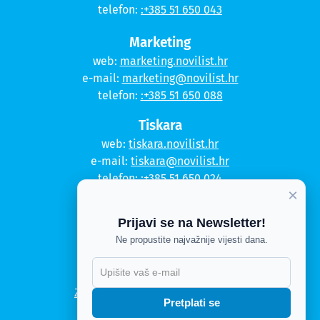
telefon:
:+385 51 650 043
Marketing
web:
marketing.novilist.hr
e-mail:
marketing@novilist.hr
telefon:
:+385 51 650 088
Tiskara
web:
tiskara.novilist.hr
e-mail:
tiskara@novilist.hr
telefon:
:+385 51 650 024
×
Copyright © 2020. Novi list
Prijavi se na Newsletter!
Ne propustite najvažnije vijesti dana.
Kontakt
Politika privatnosti
X
Politika kolačića
Zahtjev za pristup informacijama
Pretplati se
Impressum