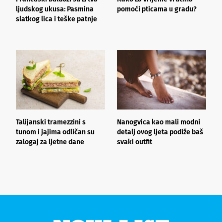
ljudskog ukusa: Pasmina
pomoći pticama u gradu?
k
slatkog lica i teške patnje
h
l
Talijanski tramezzini s
Nanogvica kao mali modni
V
tunom i jajima odličan su
detalj ovog ljeta podiže baš
c
zalogaj za ljetne dane
svaki outfit
n
s