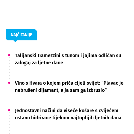
NAJČITANIJE
Talijanski tramezzini s tunom i jajima odličan su
zalogaj za ljetne dane
Vino s Hvara o kojem priča cijeli svijet: “Plavac je
nebrušeni dijamant, a ja sam ga izbrusio”
Jednostavni načini da viseće košare s cvijećem
ostanu hidrirane tijekom najtoplijih ljetnih dana