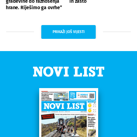
građevine do raznošenja
ih zašto
hrane. Riješimo ga ovrhe”
PRIKAŽI JOŠ VIJESTI