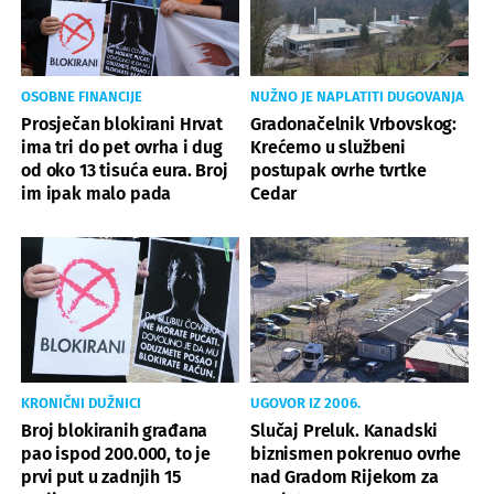
OSOBNE FINANCIJE
NUŽNO JE NAPLATITI DUGOVANJA
Prosječan blokirani Hrvat
Gradonačelnik Vrbovskog:
ima tri do pet ovrha i dug
Krećemo u službeni
od oko 13 tisuća eura. Broj
postupak ovrhe tvrtke
im ipak malo pada
Cedar
KRONIČNI DUŽNICI
UGOVOR IZ 2006.
Broj blokiranih građana
Slučaj Preluk. Kanadski
pao ispod 200.000, to je
biznismen pokrenuo ovrhe
prvi put u zadnjih 15
nad Gradom Rijekom za