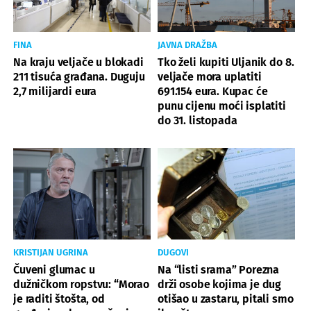
FINA
JAVNA DRAŽBA
Na kraju veljače u blokadi
Tko želi kupiti Uljanik do 8.
211 tisuća građana. Duguju
veljače mora uplatiti
2,7 milijardi eura
691.154 eura. Kupac će
punu cijenu moći isplatiti
do 31. listopada
KRISTIJAN UGRINA
DUGOVI
Čuveni glumac u
Na “listi srama” Porezna
dužničkom ropstvu: “Morao
drži osobe kojima je dug
je raditi štošta, od
otišao u zastaru, pitali smo