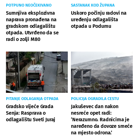
POTPUNO NEOČEKIVANO
SASTANAK KOD ŽUPANA
Sumnjiva eksplozivna
Uskoro počinju radovi na
naprava pronađena na
uređenju odlagališta
gradskom odlagalištu
otpada u Podumu
otpada. Utvrđeno da se
radi o zolji M80
PITANJE ODLAGANJA OTPADA
POLICIJA OGRADILA CESTU
Gradsko vijeće Grada
Jakuševec dan nakon
Senja: Rasprava o
nesreće opet radi:
odlagalištu Sveti Juraj
‘Nerazumno. Radnicima je
naređeno da dovoze smeće
na mjesto odrona.’