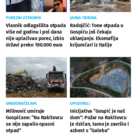
POREZNI OTPADNIK
JAVNA TRIBINA
Vlasnik odlagališta otpada
Radojčić: Tone otpada u
više od godinu i pol dana
Gospiću još čekaju
nije uplaćivao porez, izbio
uklanjanje. Ekomafija
državi preko 190.000 eura
krijumčari iz Italije
GRADONAČELNIK
UPOZORILI
Milinović umiruje
Inicijativa “Gospić je naš
Gospićane: “Na Rakitovcu
dom”: Požar na Rakitovcu
se nije zapalio opasni
je rizičan, tamo je završio i
otpad”
azbest s “Galeba”