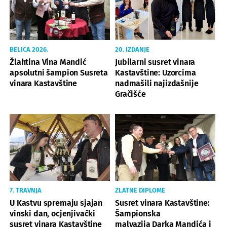
BELICA 2026.
20. IZDANJE
Žlahtina Vina Mandić
Jubilarni susret vinara
apsolutni šampion Susreta
Kastavštine: Uzorcima
vinara Kastavštine
nadmašili najizdašnije
Gračišće
7. TRAVNJA
ZLATNE DIPLOME
U Kastvu spremaju sjajan
Susret vinara Kastavštine:
vinski dan, ocjenjivački
Šampionska
susret vinara Kastavštine
malvazija Darka Mandića i