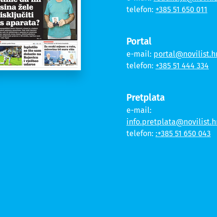
telefon:
+385 51 650 011
Portal
e-mail:
portal@novilist.h
telefon:
+385 51 444 334
Pretplata
e-mail:
info.pretplata@novilist.h
telefon:
:+385 51 650 043