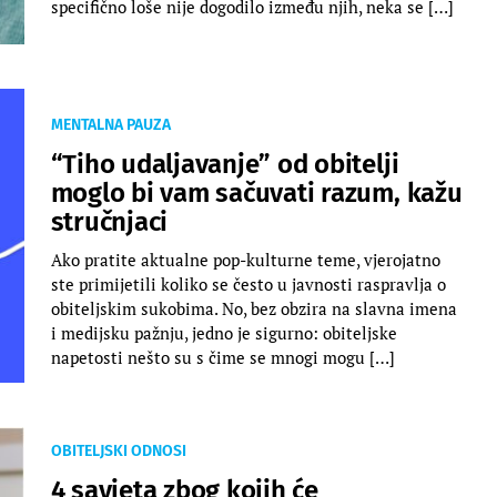
specifično loše nije dogodilo između njih, neka se […]
MENTALNA PAUZA
“Tiho udaljavanje” od obitelji
moglo bi vam sačuvati razum, kažu
stručnjaci
Ako pratite aktualne pop-kulturne teme, vjerojatno
ste primijetili koliko se često u javnosti raspravlja o
obiteljskim sukobima. No, bez obzira na slavna imena
i medijsku pažnju, jedno je sigurno: obiteljske
napetosti nešto su s čime se mnogi mogu […]
OBITELJSKI ODNOSI
4 savjeta zbog kojih će