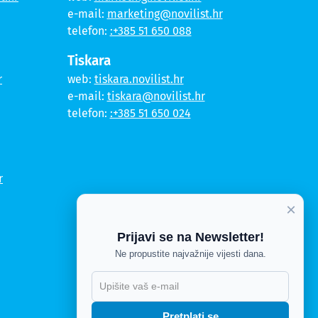
e-mail:
marketing@novilist.hr
telefon:
:+385 51 650 088
Tiskara
r
web:
tiskara.novilist.hr
e-mail:
tiskara@novilist.hr
telefon:
:+385 51 650 024
r
×
Prijavi se na Newsletter!
Ne propustite najvažnije vijesti dana.
Pretplati se