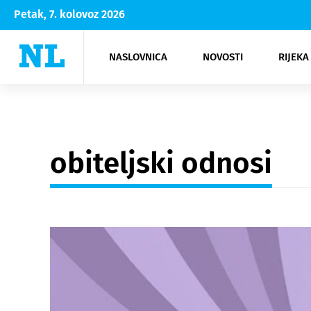
Petak, 7. kolovoz 2026
NASLOVNICA
NOVOSTI
RIJEKA
Rijeka
Kultura
Opatija
Hrvatsk
Moda
NK Rije
Sh
obiteljski odnosi