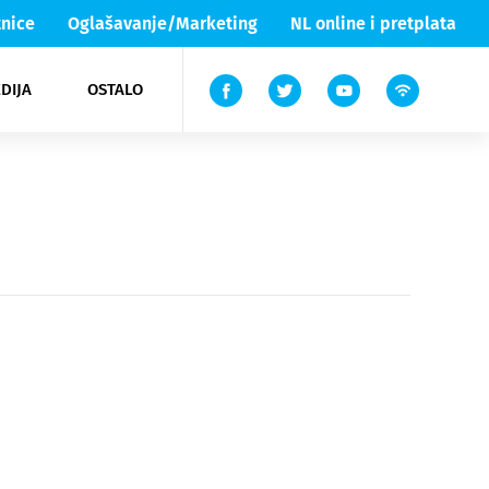
nice
Oglašavanje/Marketing
NL online i pretplata
DIJA
OSTALO
ar
ortovi
 List TV
entari
elgood
Lika & Senj