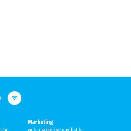
Marketing
t.hr
web:
marketing.novilist.hr