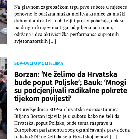
Na glavnom zagrebačkom trgu prve subote u mjesecu
ponovno je održana muška molitva krunice za muški
duhovni autoritet u obitelji i protiv pobačaja, dok su
na drugim krajevima trga, odijeljena policijom,
održana i dva aktivistička performansa suprotnih
svjetonazorskih […]
SDP-OVCI O MOLITELJIMA
Borzan: ‘Ne želimo da Hrvatska
bude poput Poljske’; Bauk: ‘Mnogi
su podcjenjivali radikalne pokrete
tijekom povijesti’
Potpredsjednica SDP-a i hrvatska eurozastupnica
Biljana Borzan izjavila je u subotu kako ne želi da
Hrvatska, poput Poljske, bude tema rasprave u
Europskom parlamentu zbog ograničavanja prava žena
te kako SDP ne želi da se u Hrvatskoj ponovi […]