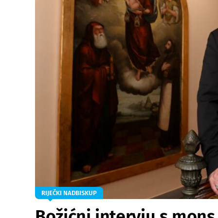
RIJEČKI NADBISKUP
Božićni intervju s mon