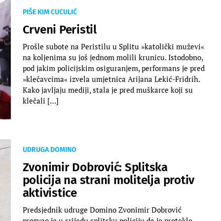
PIŠE KIM CUCULIĆ
Crveni Peristil
Prošle subote na Peristilu u Splitu »katolički muževi«
na koljenima su još jednom molili krunicu. Istodobno,
pod jakim policijskim osiguranjem, performans je pred
»klečavcima« izvela umjetnica Arijana Lekić-Fridrih.
Kako javljaju mediji, stala je pred muškarce koji su
klečali […]
UDRUGA DOMINO
Zvonimir Dobrović: Splitska
policija na strani molitelja protiv
aktivistice
​Predsjednik udruge Domino Zvonimir Dobrović
prozvao je u srijedu splitsku policiju da je protekle