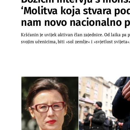
‘Molitva koja stvara po
nam novo nacionalno p
Kršćanin je uvijek aktivan član zajednice. Od laika pa p
svojim učenicima, biti »sol zemlje« i »svjetlost svijeta«