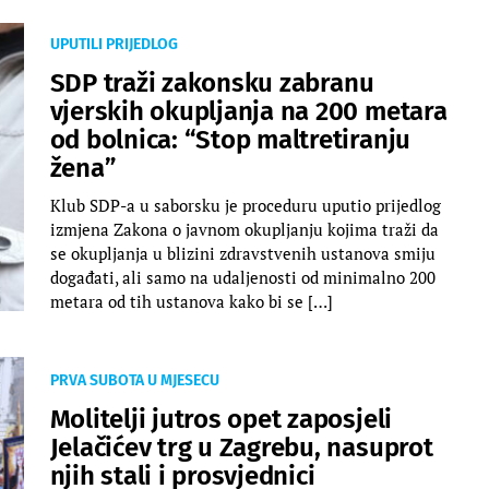
UPUTILI PRIJEDLOG
SDP traži zakonsku zabranu
vjerskih okupljanja na 200 metara
od bolnica: “Stop maltretiranju
žena”
Klub SDP-a u saborsku je proceduru uputio prijedlog
izmjena Zakona o javnom okupljanju kojima traži da
se okupljanja u blizini zdravstvenih ustanova smiju
događati, ali samo na udaljenosti od minimalno 200
metara od tih ustanova kako bi se […]
PRVA SUBOTA U MJESECU
Molitelji jutros opet zaposjeli
Jelačićev trg u Zagrebu, nasuprot
njih stali i prosvjednici