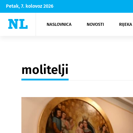
Petak, 7. kolovoz 2026
NASLOVNICA
NOVOSTI
RIJEKA
Rijeka
Kultura
Opatija
Hrvatsk
Moda
NK Rije
Sh
molitelji