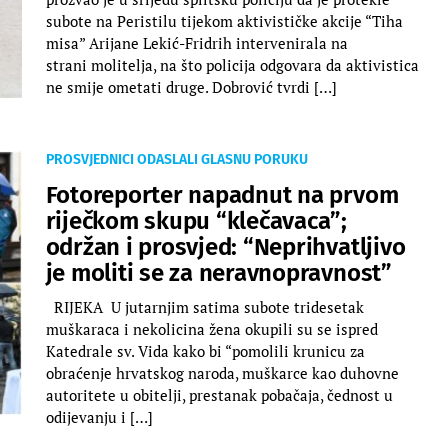
subote na Peristilu tijekom aktivističke akcije “Tiha
misa” Arijane Lekić-Fridrih intervenirala na
strani molitelja, na što policija odgovara da aktivistica
ne smije ometati druge. ​Dobrović tvrdi […]
PROSVJEDNICI ODASLALI GLASNU PORUKU
Fotoreporter napadnut na prvom
riječkom skupu “klečavaca”;
održan i prosvjed: “Neprihvatljivo
je moliti se za neravnopravnost”
RIJEKA U jutarnjim satima subote tridesetak
muškaraca i nekolicina žena okupili su se ispred
Katedrale sv. Vida kako bi “pomolili krunicu za
obraćenje hrvatskog naroda, muškarce kao duhovne
autoritete u obitelji, prestanak pobačaja, čednost u
odijevanju i […]