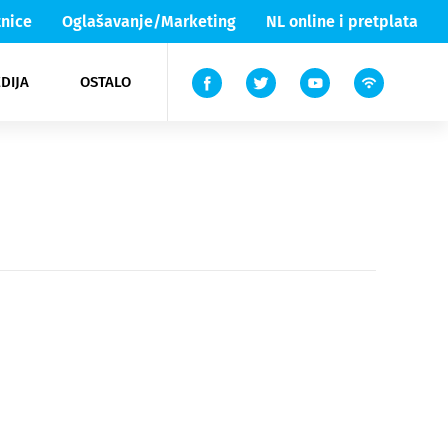
nice
Oglašavanje/Marketing
NL online i pretplata
DIJA
OSTALO
ar
ortovi
 List TV
entari
elgood
Lika & Senj