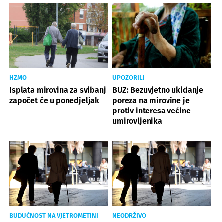
HZMO
UPOZORILI
Isplata mirovina za svibanj
BUZ: Bezuvjetno ukidanje
započet će u ponedjeljak
poreza na mirovine je
protiv interesa većine
umirovljenika
BUDUĆNOST NA VJETROMETINI
NEODRŽIVO