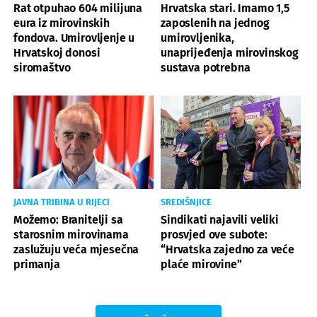
Rat otpuhao 604 milijuna
Hrvatska stari. Imamo 1,5
eura iz mirovinskih
zaposlenih na jednog
fondova. Umirovljenje u
umirovljenika,
Hrvatskoj donosi
unaprijeđenja mirovinskog
siromaštvo
sustava potrebna
JAVNA TRIBINA U RIJECI
SREDIŠNJICE
Možemo: Branitelji sa
Sindikati najavili veliki
starosnim mirovinama
prosvjed ove subote:
zaslužuju veća mjesečna
“Hrvatska zajedno za veće
primanja
plaće mirovine”