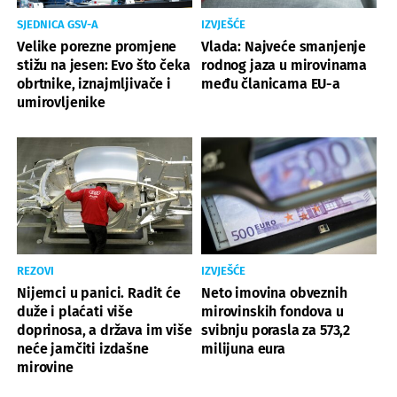
SJEDNICA GSV-A
IZVJEŠĆE
Velike porezne promjene
Vlada: Najveće smanjenje
stižu na jesen: Evo što čeka
rodnog jaza u mirovinama
obrtnike, iznajmljivače i
među članicama EU-a
umirovljenike
REZOVI
IZVJEŠĆE
Nijemci u panici. Radit će
Neto imovina obveznih
duže i plaćati više
mirovinskih fondova u
doprinosa, a država im više
svibnju porasla za 573,2
neće jamčiti izdašne
milijuna eura
mirovine