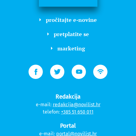
pročitajte e-novine
pretplatite se
marketing
Redakcija
e-mail:
redakcija@novilist.hr
telefon:
+385 51 650 011
Portal
e-mail:
portal@novilist.hr