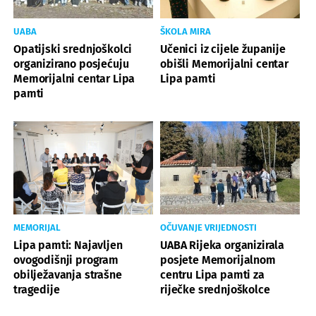
UABA
ŠKOLA MIRA
Opatijski srednjoškolci
Učenici iz cijele županije
organizirano posjećuju
obišli Memorijalni centar
Memorijalni centar Lipa
Lipa pamti
pamti
MEMORIJAL
OČUVANJE VRIJEDNOSTI
Lipa pamti: Najavljen
UABA Rijeka organizirala
ovogodišnji program
posjete Memorijalnom
obilježavanja strašne
centru Lipa pamti za
tragedije
riječke srednjoškolce