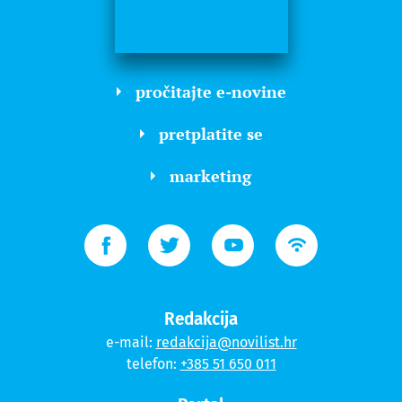
pročitajte e-novine
pretplatite se
marketing
Redakcija
e-mail:
redakcija@novilist.hr
telefon:
+385 51 650 011