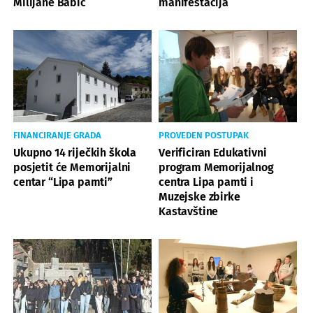
Milijane Babić
manifestacija
FINANCIRANJE GRADA
PROVEDEN POSTUPAK
Ukupno 14 riječkih škola
Verificiran Edukativni
posjetit će Memorijalni
program Memorijalnog
centar “Lipa pamti”
centra Lipa pamti i
Muzejske zbirke
Kastavštine