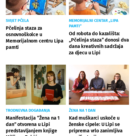
SVIJET PČELA
MEMORIJALNI CENTAR „LIPA
PAMTI“
Pčelinja staza za
Od robota do kazališta:
osnovnoškolce u
„Pčelinja staza“ donosi dva
Memorijalnom centru Lipa
dana kreativnih sadržaja
pamti
za djecu u Lipi
TRODNEVNA DOGAĐANJA
ŽENA NA 1 DAN
Manifestacija “Žena na 1
Kad muškarci uskoče u
dan” otvorena u Lipi
ženske cipele: U Lipi se
predstavljanjem knjige
priprema vrlo zanimljiva