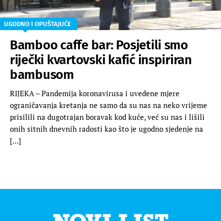
UGODNO I OPUŠTAJUĆE
Bamboo caffe bar: Posjetili smo
riječki kvartovski kafić inspiriran
bambusom
RIJEKA – Pandemija koronavirusa i uvedene mjere
ograničavanja kretanja ne samo da su nas na neko vrijeme
prisilili na dugotrajan boravak kod kuće, već su nas i lišili
onih sitnih dnevnih radosti kao što je ugodno sjedenje na
[…]