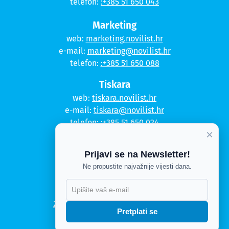
telefon:
:+385 51 650 043
Marketing
web:
marketing.novilist.hr
e-mail:
marketing@novilist.hr
telefon:
:+385 51 650 088
Tiskara
web:
tiskara.novilist.hr
e-mail:
tiskara@novilist.hr
telefon:
:+385 51 650 024
×
Copyright © 2020. Novi list
Prijavi se na Newsletter!
Kontakt
Ne propustite najvažnije vijesti dana.
Politika privatnosti
Politika kolačića
Zahtjev za pristup informacijama
Pretplati se
Impressum