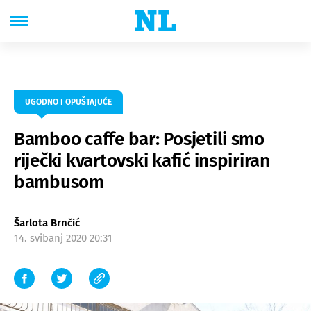
UGODNO I OPUŠTAJUĆE
Bamboo caffe bar: Posjetili smo
riječki kvartovski kafić inspiriran
bambusom
Šarlota Brnčić
14. svibanj 2020 20:31