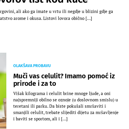
govini, ali ako ga imate u vrtu ili negdje u blizini gdje ga
gatstvo arome i okusa. Listovi lovora obično […]
OLAKŠAVA PROBAVU
Muči vas celulit? Imamo pomoć iz
prirode i za to
Višak kilograma i celulit brine mnoge ljude, a oni
najspremniji obilno se oznoje (u doslovnom smislu) u
teretani ili parku. Da biste pokušali smršaviti i
smanjili celulit, trebate slijediti dijetu za mršavljenje
i baviti se sportom, ali i […]