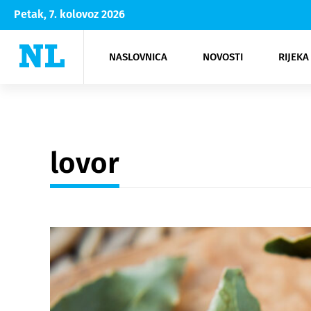
Petak, 7. kolovoz 2026
NASLOVNICA
NOVOSTI
RIJEKA
Rijeka
Kultura
Opatija
Hrvatsk
Moda
NK Rije
Sh
lovor