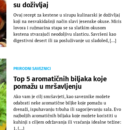
su doživljaj
Ovaj recept za kestene u sirupu kulinarski je doživljaj
koji na nesvakidašnji način slavi jesenske okuse. Miris
lovora i ružmarina stapa se sa slatkim okusom
kestena stvarajući neodoljivu slasticu. Savršeni kao
digestivni desert ili za posluživanje uz sladoled, […]
PRIRODNI SAVEZNICI
Top 5 aromatičnih biljaka koje
pomažu u mršavljenju
Ako vam je cilj smršavjeti, kao saveznike možete
odabrati neke aromatične biljke koje pomažu u
drenaži, ispuhavanju trbuha ili sagorijevanju sala. Evo
najboljih aromatičnih biljaka koje možete koristiti u
kuhinji s ciljem održavanja ili vraćanja idealne težine:
1. […]