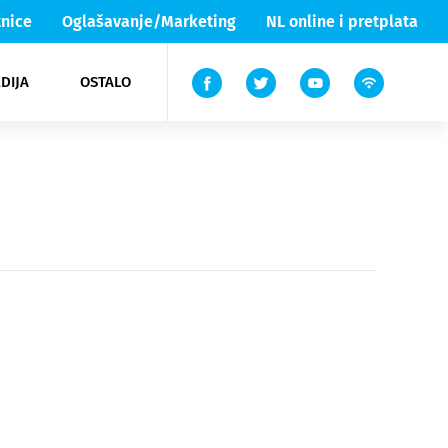
nice
Oglašavanje/Marketing
NL online i pretplata
DIJA
OSTALO
ar
ortovi
 List TV
entari
elgood
Lika & Senj