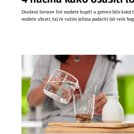
Osušeni lovorov list možete kupiti u gotovo bilo kojoj tr
možete ubrati, taj će vašim jelima podariti još veće bo