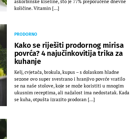
askorbinske kiseline, što je 77% preporučene dnevne
količine. Vitamin […]
PRODORNO
Kako se riješiti prodornog mirisa
povrća? 4 najučinkovitija trika za
kuhanje
Kelj, cvjetača, brokula, kupus – s dolaskom hladne
sezone ovo super svestrano i hranjivo povrće vratilo
se na naše stolove, koje se može koristiti u mnogim
ukusnim receptima, ali nažalost ima nedostatak. Kada
se kuha, otpušta izrazito prodoran […]