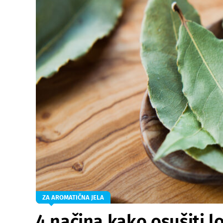
ZA AROMATIČNA JELA
4 načina kako osušiti l