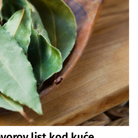
ovorov list kod kuće