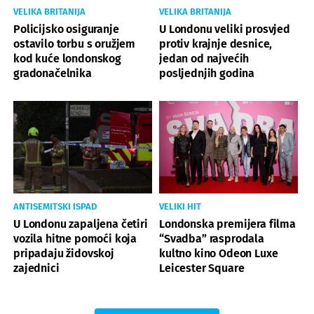
VELIKA BRITANIJA
VELIKA BRITANIJA
Policijsko osiguranje
U Londonu veliki prosvjed
ostavilo torbu s oružjem
protiv krajnje desnice,
kod kuće londonskog
jedan od najvećih
gradonačelnika
posljednjih godina
ANTISEMITSKI ISPAD
VELIKI HIT
U Londonu zapaljena četiri
Londonska premijera filma
vozila hitne pomoći koja
“Svadba” rasprodala
pripadaju židovskoj
kultno kino Odeon Luxe
zajednici
Leicester Square