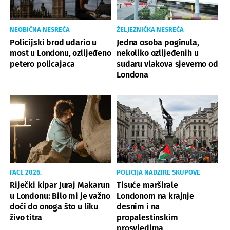
NEOBIČNA NESREĆA
ŽELJEZNIČKA NESREĆA
Policijski brod udario u
Jedna osoba poginula,
most u Londonu, ozlijeđeno
nekoliko ozlijeđenih u
petero policajaca
sudaru vlakova sjeverno od
Londona
FACE 2026.
POLICIJA NADZIRE SKUPOVE
Riječki kipar Juraj Makarun
Tisuće marširale
u Londonu: Bilo mi je važno
Londonom na krajnje
doći do onoga što u liku
desnim i na
živo titra
propalestinskim
prosvjedima