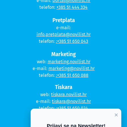
e-mail:
portal@novilist.hr
telefon:
+385 51 444 334
Pretplata
e-mail:
info.pretplata@novilist.hr
telefon:
:+385 51 650 043
Marketing
web:
marketing.novilist.hr
e-mail:
marketing@novilist.hr
telefon:
:+385 51 650 088
Tiskara
web:
tiskara.novilist.hr
e-mail:
tiskara@novilist.hr
telefon:
:+385 51 650 024
×
Copyright © 2020. Novi list
Prijavi se na Newsletter!