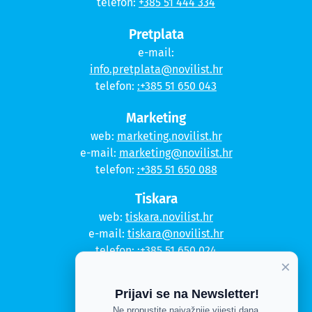
telefon:
+385 51 444 334
Pretplata
e-mail:
info.pretplata@novilist.hr
telefon:
:+385 51 650 043
Marketing
web:
marketing.novilist.hr
e-mail:
marketing@novilist.hr
telefon:
:+385 51 650 088
Tiskara
web:
tiskara.novilist.hr
e-mail:
tiskara@novilist.hr
telefon:
:+385 51 650 024
×
Copyright © 2020. Novi list
Prijavi se na Newsletter!
Kontakt
Ne propustite najvažnije vijesti dana.