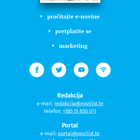
pročitajte e-novine
pretplatite se
marketing
Redakcija
e-mail:
redakcija@novilist.hr
telefon:
+385 51 650 011
Portal
e-mail:
portal@novilist.hr