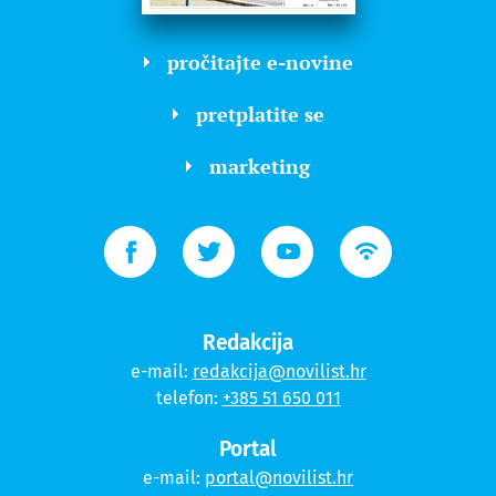
pročitajte e-novine
pretplatite se
marketing
Redakcija
e-mail:
redakcija@novilist.hr
telefon:
+385 51 650 011
Portal
e-mail:
portal@novilist.hr