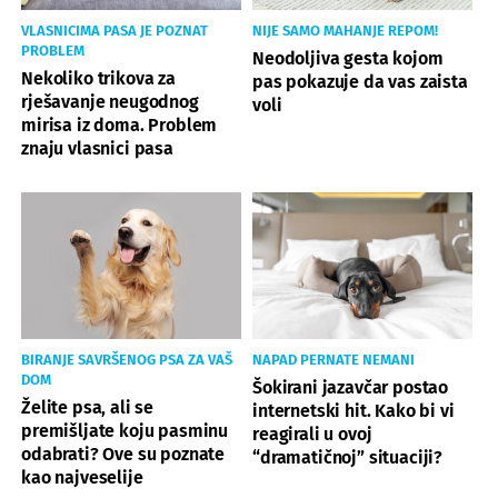
VLASNICIMA PASA JE POZNAT
NIJE SAMO MAHANJE REPOM!
PROBLEM
Neodoljiva gesta kojom
Nekoliko trikova za
pas pokazuje da vas zaista
rješavanje neugodnog
voli
mirisa iz doma. Problem
znaju vlasnici pasa
BIRANJE SAVRŠENOG PSA ZA VAŠ
NAPAD PERNATE NEMANI
DOM
Šokirani jazavčar postao
Želite psa, ali se
internetski hit. Kako bi vi
premišljate koju pasminu
reagirali u ovoj
odabrati? Ove su poznate
“dramatičnoj” situaciji?
kao najveselije