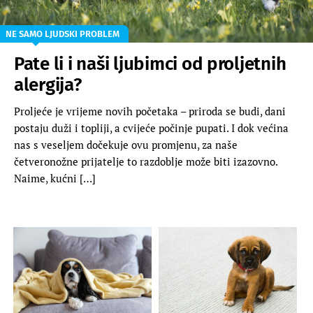
NE SAMO LJUDSKI PROBLEM
Pate li i naši ljubimci od proljetnih
alergija?
Proljeće je vrijeme novih početaka – priroda se budi, dani
postaju duži i topliji, a cvijeće počinje pupati. I dok većina
nas s veseljem dočekuje ovu promjenu, za naše
četveronožne prijatelje to razdoblje može biti izazovno.
Naime, kućni […]