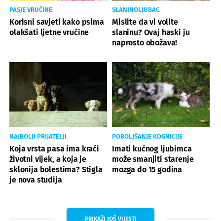
PASJE VRUĆINE
SLANINOLJUBAC
Korisni savjeti kako psima
Mislite da vi volite
olakšati ljetne vrućine
slaninu? Ovaj haski ju
naprosto obožava!
NAJBOLJI PRIJATELJI
POBOLJŠANJE KOGNICIJE
Koja vrsta pasa ima kraći
Imati kućnog ljubimca
životni vijek, a koja je
može smanjiti starenje
sklonija bolestima? Stigla
mozga do 15 godina
je nova studija
PRIKAŽI JOŠ VIJESTI