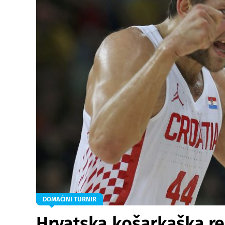
DOMAĆINI TURNIR
Hrvatska košarkaška re