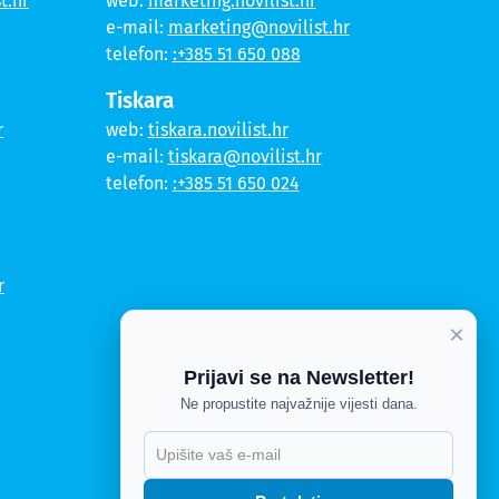
t.hr
web:
marketing.novilist.hr
e-mail:
marketing@novilist.hr
telefon:
:+385 51 650 088
Tiskara
r
web:
tiskara.novilist.hr
e-mail:
tiskara@novilist.hr
telefon:
:+385 51 650 024
r
×
Prijavi se na Newsletter!
Ne propustite najvažnije vijesti dana.