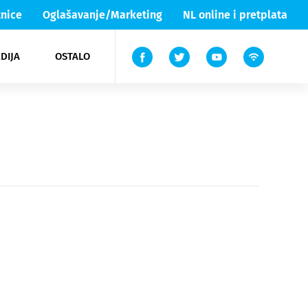
nice
Oglašavanje/Marketing
NL online i pretplata
DIJA
OSTALO
ar
ortovi
 List TV
entari
elgood
Lika & Senj