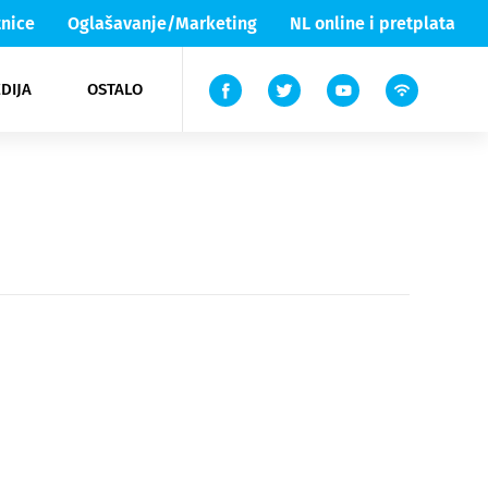
nice
Oglašavanje/Marketing
NL online i pretplata
DIJA
OSTALO
ar
ortovi
 List TV
entari
elgood
Lika & Senj