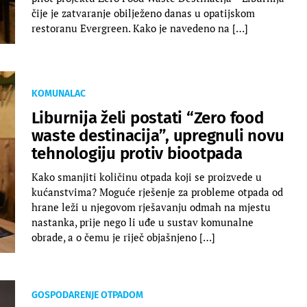
čije je zatvaranje obilježeno danas u opatijskom
restoranu Evergreen. Kako je navedeno na […]
KOMUNALAC
Liburnija želi postati “Zero food
waste destinacija”, upregnuli novu
tehnologiju protiv biootpada
Kako smanjiti količinu otpada koji se proizvede u
kućanstvima? Moguće rješenje za probleme otpada od
hrane leži u njegovom rješavanju odmah na mjestu
nastanka, prije nego li uđe u sustav komunalne
obrade, a o čemu je riječ objašnjeno […]
GOSPODARENJE OTPADOM