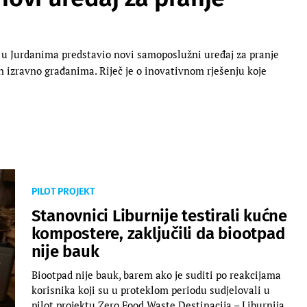
u Jurdanima predstavio novi samoposlužni uređaj za pranje
n izravno građanima. Riječ je o inovativnom rješenju koje
PILOT PROJEKT
Stanovnici Liburnije testirali kućne
kompostere, zaključili da biootpad
nije bauk
Biootpad nije bauk, barem ako je suditi po reakcijama
korisnika koji su u proteklom periodu sudjelovali u
pilot projektu Zero Food Waste Destinacija – Liburnija