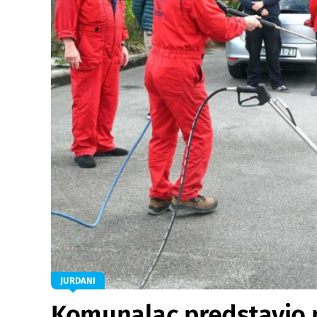
JURDANI
Komunalac predstavio n