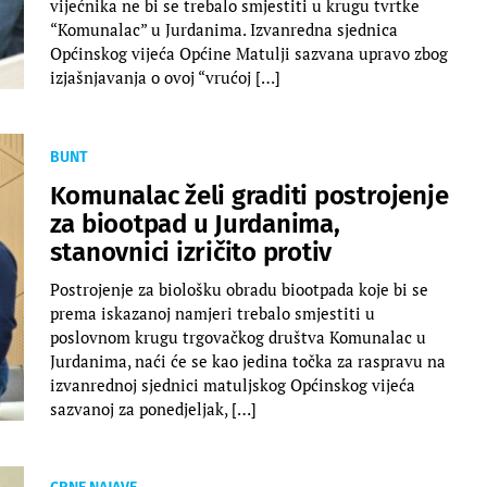
vijećnika ne bi se trebalo smjestiti u krugu tvrtke
“Komunalac” u Jurdanima. Izvanredna sjednica
Općinskog vijeća Općine Matulji sazvana upravo zbog
izjašnjavanja o ovoj “vrućoj […]
BUNT
Komunalac želi graditi postrojenje
za biootpad u Jurdanima,
stanovnici izričito protiv
Postrojenje za biološku obradu biootpada koje bi se
prema iskazanoj namjeri trebalo smjestiti u
poslovnom krugu trgovačkog društva Komunalac u
Jurdanima, naći će se kao jedina točka za raspravu na
izvanrednoj sjednici matuljskog Općinskog vijeća
sazvanoj za ponedjeljak, […]