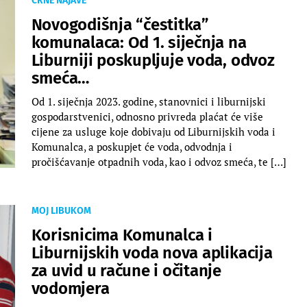
CRNE NAJAVE
Novogodišnja “čestitka”
komunalaca: Od 1. siječnja na
Liburniji poskupljuje voda, odvoz
smeća…
Od 1. siječnja 2023. godine, stanovnici i liburnijski
gospodarstvenici, odnosno privreda plaćat će više
cijene za usluge koje dobivaju od Liburnijskih voda i
Komunalca, a poskupjet će voda, odvodnja i
pročišćavanje otpadnih voda, kao i odvoz smeća, te […]
MOJ LIBUKOM
Korisnicima Komunalca i
Liburnijskih voda nova aplikacija
za uvid u račune i očitanje
vodomjera