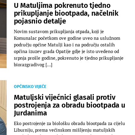
U Matuljima pokrenuto tjedno
prikupljanje biootpada, načelnik
pojasnio detalje
Novim sustavom prikupljanja otpada, koji je
Komunalac početkom ove godine uveo na uslužnom
području općine Matulji kao i na području ostalih
općina izuzev grada Opatije gdje je isto uvedeno od
srpnja prošle godine, pokrenuto je tjedno prikupljanje
biorazgradivog […]
OPĆINSKO VIJEĆE
Matuljski vijećnici glasali protiv
postrojenja za obradu biootpada u
Jurdanima
Eko postrojenje za biološku obradu biootpada za cijelu
Liburniju, prema većinskom mišljenju matuljskih