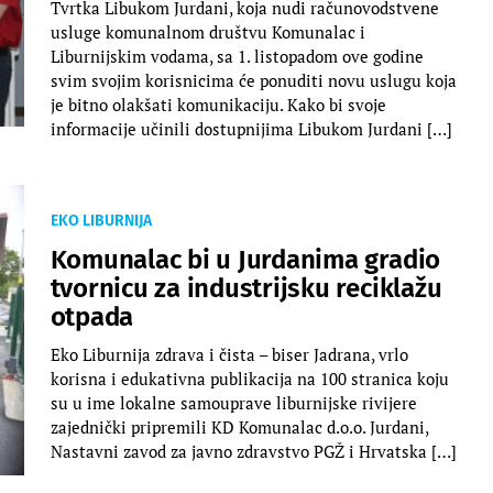
Tvrtka Libukom Jurdani, koja nudi računovodstvene
usluge komunalnom društvu Komunalac i
Liburnijskim vodama, sa 1. listopadom ove godine
svim svojim korisnicima će ponuditi novu uslugu koja
je bitno olakšati komunikaciju. Kako bi svoje
informacije učinili dostupnijima Libukom Jurdani […]
EKO LIBURNIJA
Komunalac bi u Jurdanima gradio
tvornicu za industrijsku reciklažu
otpada
Eko Liburnija zdrava i čista – biser Jadrana, vrlo
korisna i edukativna publikacija na 100 stranica koju
su u ime lokalne samouprave liburnijske rivijere
zajednički pripremili KD Komunalac d.o.o. Jurdani,
Nastavni zavod za javno zdravstvo PGŽ i Hrvatska […]