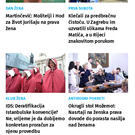
DAN ŽENA
PRVA SUBOTA
Martinčević: Molitelji i Hod
Klečali za predbračnu
za život jurišaju na prava
čistoću. U Zagrebu im
žena
uzvratili slikama Freda
Matića, a u Rijeci
znakovitom porukom
KLUB ŽENA
ANTIRODNI POKRETI
IDS: Deratifikacija
Okrugli stol Možemo!:
Istanbulske konvencije?
Nasrtaji na ženska prava
Ne, vrijeme je da dobijemo
dovode do porasta nasilja
konkretan proračun za
nad ženama
njenu provedbu