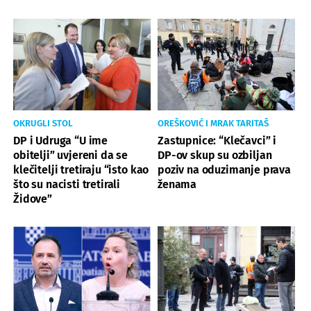
OKRUGLI STOL
OREŠKOVIĆ I MRAK TARITAŠ
DP i Udruga “U ime
Zastupnice: “Klečavci” i
obitelji” uvjereni da se
DP-ov skup su ozbiljan
klečitelji tretiraju “isto kao
poziv na oduzimanje prava
što su nacisti tretirali
ženama
Židove”