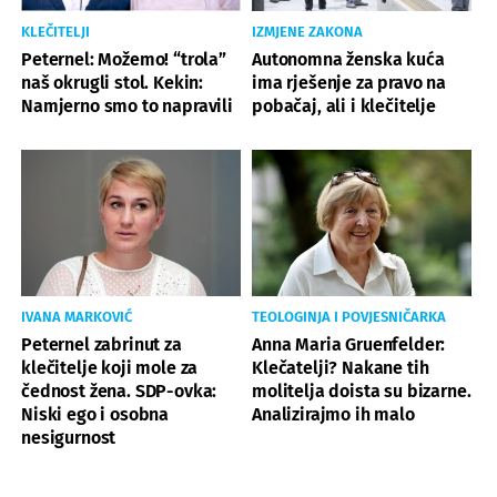
KLEČITELJI
IZMJENE ZAKONA
Peternel: Možemo! “trola”
Autonomna ženska kuća
naš okrugli stol. Kekin:
ima rješenje za pravo na
Namjerno smo to napravili
pobačaj, ali i klečitelje
IVANA MARKOVIĆ
TEOLOGINJA I POVJESNIČARKA
Peternel zabrinut za
Anna Maria Gruenfelder:
klečitelje koji mole za
Klečatelji? Nakane tih
čednost žena. SDP-ovka:
molitelja doista su bizarne.
Niski ego i osobna
Analizirajmo ih malo
nesigurnost