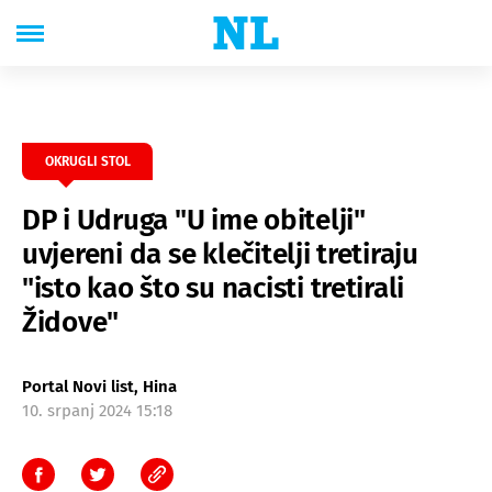
OKRUGLI STOL
DP i Udruga "U ime obitelji"
uvjereni da se klečitelji tretiraju
"isto kao što su nacisti tretirali
Židove"
Portal Novi list, Hina
10. srpanj 2024 15:18