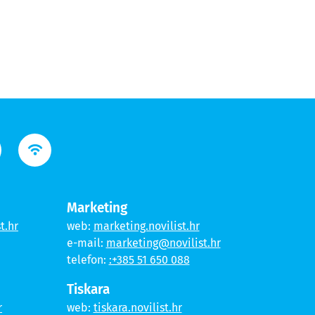
Marketing
t.hr
web:
marketing.novilist.hr
e-mail:
marketing@novilist.hr
telefon:
:+385 51 650 088
Tiskara
r
web:
tiskara.novilist.hr