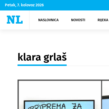
Petak, 7. kolovoz 2026
NASLOVNICA
NOVOSTI
RIJEKA
Rijeka
Kultura
Opatija
Hrvatsk
Moda
NK Rije
Sh
klara grlaš