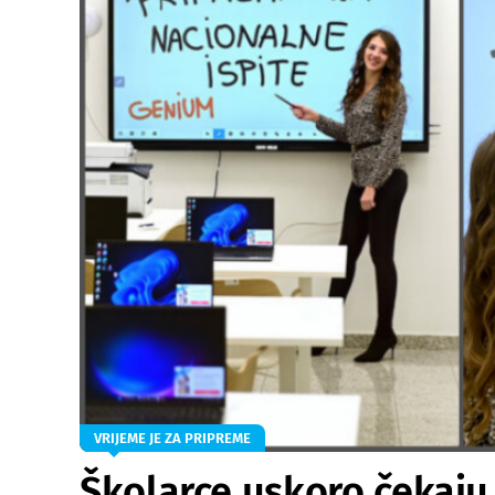
VRIJEME JE ZA PRIPREME
Školarce uskoro čekaju n