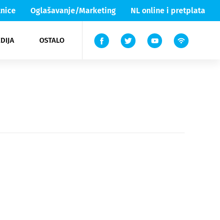
nice
Oglašavanje/Marketing
NL online i pretplata
DIJA
OSTALO
ar
ortovi
 List TV
entari
elgood
Lika & Senj