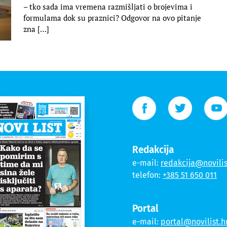
– tko sada ima vremena razmišljati o brojevima i
formulama dok su praznici? Odgovor na ovo pitanje
zna […]
Redakcija
e-mail:
redakcija@novilis
telefon:
+385 51 650 011
Portal
e-mail:
portal@novilist.h