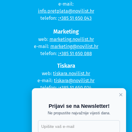
e-mail:
info.pretplata@novilist.hr
telefon:
:+385 51 650 043
Marketing
web:
marketing.novilist.hr
e-mail:
marketing@novilist.hr
telefon:
:+385 51 650 088
Tiskara
web:
tiskara.novilist.hr
e-mail:
tiskara@novilist.hr
telefon:
:+385 51 650 024
×
Copyright © 2020. Novi list
Prijavi se na Newsletter!
Kontakt
Ne propustite najvažnije vijesti dana.
Politika privatnosti
Politika kolačića