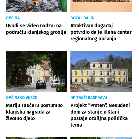
OPĆINA
BOĆA I BALIN
Uvodi se video nadzor na
Atraktivan događaj
području klanjskog groblja
potvrdio da je Klana centar
regionalnog boćanja
OPĆINSKO VIJEĆE
DP TRAŽI RASPRAVU
Mariju Taučeru postumno
Projekt “Prsten”. Nesuđeni
klanjska nagrada za
dom za starije u Klani
životno djelo
postaje ozbiljna politička
tema