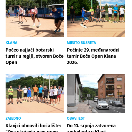
KLANA
MJESTO SUSRETA
Počeo najjači boćarski
Počinje 29. međunarodni
turnir u regiji, otvoren Boće
turnir Boće Open Klana
Open
2026.
ZAJEDNO
OBAVIJEST
Klanjci obnovili boćalište:
Do 10. srpnja zatvorena
“Ova ulaganja nam puno
ambulanta u Klani