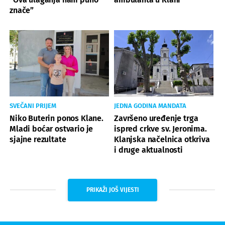
znače”
SVEČANI PRIJEM
JEDNA GODINA MANDATA
Niko Buterin ponos Klane.
Završeno uređenje trga
Mladi boćar ostvario je
ispred crkve sv. Jeronima.
sjajne rezultate
Klanjska načelnica otkriva
i druge aktualnosti
PRIKAŽI JOŠ VIJESTI