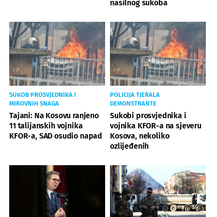
nasilnog sukoba
SUKOB PROSVJEDNIKA I
POLICIJA TJERALA
MIROVNIH SNAGA
DEMONSTRANTE
Tajani: Na Kosovu ranjeno
Sukobi prosvjednika i
11 talijanskih vojnika
vojnika KFOR-a na sjeveru
KFOR-a, SAD osudio napad
Kosova, nekoliko
ozlijeđenih