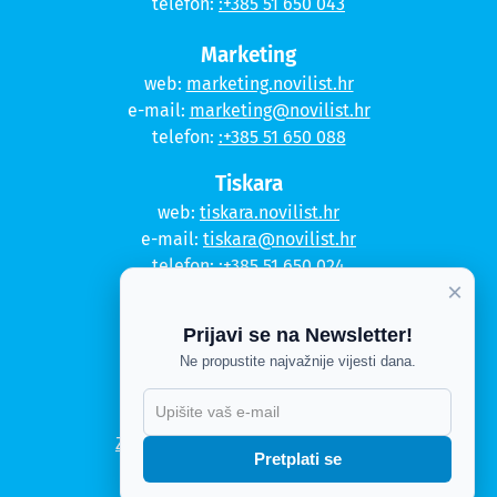
telefon:
:+385 51 650 043
Marketing
web:
marketing.novilist.hr
e-mail:
marketing@novilist.hr
telefon:
:+385 51 650 088
Tiskara
web:
tiskara.novilist.hr
e-mail:
tiskara@novilist.hr
telefon:
:+385 51 650 024
×
Copyright © 2020. Novi list
Prijavi se na Newsletter!
Kontakt
Ne propustite najvažnije vijesti dana.
Politika privatnosti
Politika kolačića
Zahtjev za pristup informacijama
Pretplati se
Impressum