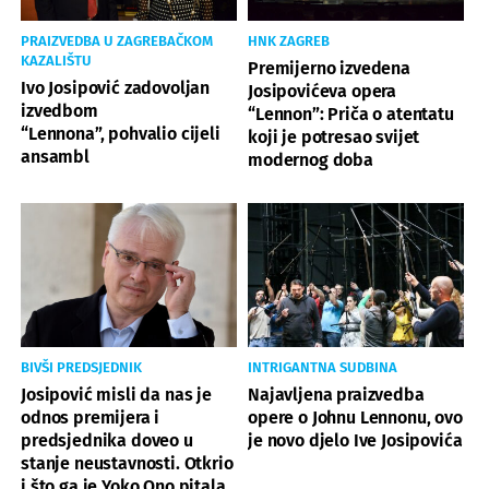
PRAIZVEDBA U ZAGREBAČKOM
HNK ZAGREB
KAZALIŠTU
Premijerno izvedena
Ivo Josipović zadovoljan
Josipovićeva opera
izvedbom
“Lennon”: Priča o atentatu
“Lennona”, pohvalio cijeli
koji je potresao svijet
ansambl
modernog doba
BIVŠI PREDSJEDNIK
INTRIGANTNA SUDBINA
Josipović misli da nas je
Najavljena praizvedba
odnos premijera i
opere o Johnu Lennonu, ovo
predsjednika doveo u
je novo djelo Ive Josipovića
stanje neustavnosti. Otkrio
i što ga je Yoko Ono pitala