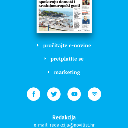
pročitajte e-novine
pretplatite se
marketing
Redakcija
e-mail:
redakcija@novilist.hr