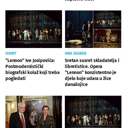
OSVRT
HNK ZAGREB
“Lennon” Ive Josipovića:
Sretan susret skladatelja i
Postmodernistički
libretistice. Opera
biografski kolaž koji treba
“Lennon” konzistentno je
pogledati
djelo koje udara u žice
današnjice