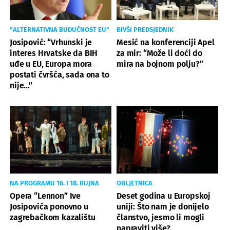
"ALTERNATIVNA BUDUĆNOST EU"
BIVŠI PREDSJEDNIK
Josipović: “Vrhunski je
Mesić na konferenciji Apel
interes Hrvatske da BIH
za mir: “Može li doći do
uđe u EU, Europa mora
mira na bojnom polju?”
postati čvršća, sada ona to
nije…”
NA PROGRAMU 16. I 18. RUJNA
OBLJETNICA
Opera “Lennon” Ive
Deset godina u Europskoj
Josipovića ponovno u
uniji: Što nam je donijelo
zagrebačkom kazalištu
članstvo, jesmo li mogli
napraviti više?