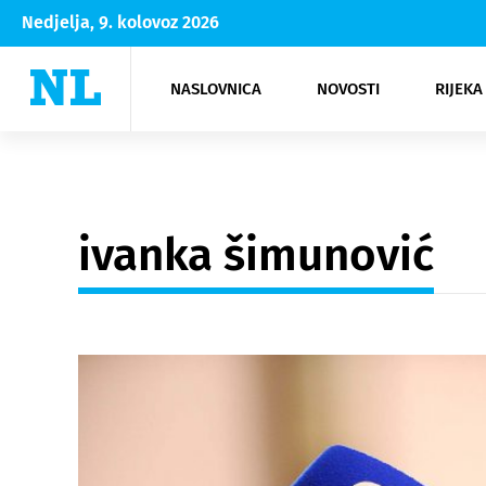
Nedjelja, 9. kolovoz 2026
NASLOVNICA
NOVOSTI
RIJEKA
Rijeka
Kultura
Opatija
Hrvatsk
Moda
NK Rije
Sh
ivanka šimunović