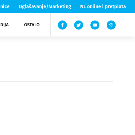
nice
Oglašavanje/Marketing
NL online i pretplata
DIJA
OSTALO
ar
ortovi
 List TV
entari
elgood
Lika & Senj