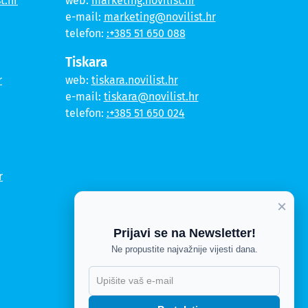
t.hr
web:
marketing.novilist.hr
e-mail:
marketing@novilist.hr
telefon:
:+385 51 650 088
Tiskara
r
web:
tiskara.novilist.hr
e-mail:
tiskara@novilist.hr
telefon:
:+385 51 650 024
r
×
Prijavi se na Newsletter!
Ne propustite najvažnije vijesti dana.