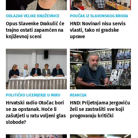
ODLAZAK VELIKE KNJIŽEVNICE
POUČAK IZ SLAVONSKOG BRODA
Opus Slavenke Drakulić će
HND: Novinari nisu servis
trajno ostati zapamćen na
vlasti, tako ni gradske
književnoj sceni
uprave
POLITIČKO LICEMJERJE U MIRU
REAKCIJA
Hrvatski radio Otočac bori
HND: Prijetnjama Jergoviću
se za opstanak. Hoće li
želi se zastrašiti sve koji
zašutjeti u ratu voljeni glas
progovaraju kritički
slobode?