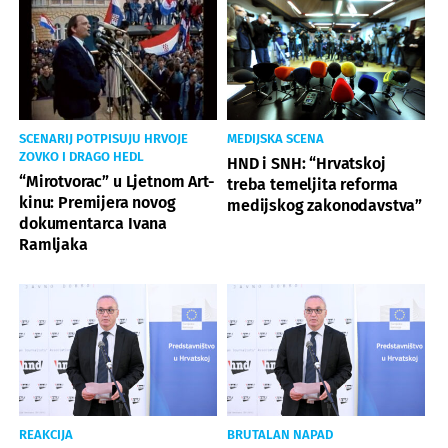
SCENARIJ POTPISUJU HRVOJE
MEDIJSKA SCENA
ZOVKO I DRAGO HEDL
HND i SNH: “Hrvatskoj
“Mirotvorac” u Ljetnom Art-
treba temeljita reforma
kinu: Premijera novog
medijskog zakonodavstva”
dokumentarca Ivana
Ramljaka
REAKCIJA
BRUTALAN NAPAD