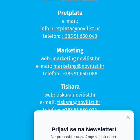
Pretplata
e-mail:
info.pretplata@novilist.hr
telefon:
:+385 51 650 043
Marketing
web:
marketing.novilist.hr
e-mail:
marketing@novilist.hr
telefon:
:+385 51 650 088
Tiskara
web:
tiskara.novilist.hr
e-mail:
tiskara@novilist.hr
telefon:
:+385 51 650 024
×
Copyright © 2020. Novi list
Prijavi se na Newsletter!
Kontakt
Ne propustite najvažnije vijesti dana.