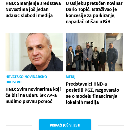
HND: Smanjenje sredstava
U Osijeku pretučen novinar
Novostima još jedan
Dario Topić. Istraživao je
udarac slobodi medija
koncesije za parkiranje,
napadač otišao u BiH
HRVATSKO NOVINARSKO
MEDIJI
DRUŠTVO
Predstavnici HND-a
HND: Svim novinarima koji
posjetili PGŽ, razgovaralo
će biti na udaru lex AP-a
se o modelu financiranja
nudimo pravnu pomoć
lokalnih medija
PRIKAŽI JOŠ VIJESTI