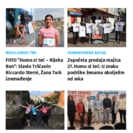
MOLO LONGO TRK
HUMANITARNA AKCIJA
FOTO “Homo si teć – Rijeka
Započela prodaja majica
Run”: Slavio Tršćanin
27. Homo si teć: U znaku
Riccardo Sterni, Žana Turk
podrške ženama oboljelim
iznenađenje
od raka