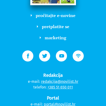
pročitajte e-novine
pretplatite se
marketing
Redakcija
e-mail:
redakcija@novilist.hr
telefon:
+385 51 650 011
Portal
e-mail:
portal@novilist.hr