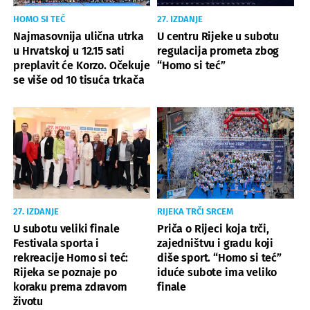
HOMO SI TEĆ
27. IZDANJE
Najmasovnija ulična utrka
U centru Rijeke u subotu
u Hrvatskoj u 12.15 sati
regulacija prometa zbog
preplavit će Korzo. Očekuje
“Homo si teć”
se više od 10 tisuća trkača
27. IZDANJE
RIJEKA TRČI SRCEM
U subotu veliki finale
Priča o Rijeci koja trči,
Festivala sporta i
zajedništvu i gradu koji
rekreacije Homo si teć:
diše sport. “Homo si teć”
Rijeka se poznaje po
iduće subote ima veliko
koraku prema zdravom
finale
životu