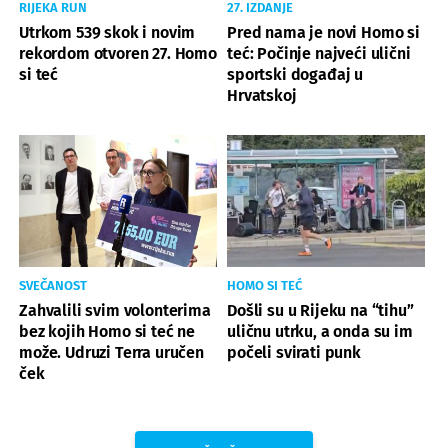
RIJEKA RUN
27. IZDANJE
Utrkom 539 skok i novim
Pred nama je novi Homo si
rekordom otvoren 27. Homo
teć: Počinje najveći ulični
si teć
sportski događaj u
Hrvatskoj
SVEČANOST
HOMO SI TEĆ
Zahvalili svim volonterima
Došli su u Rijeku na “tihu”
bez kojih Homo si teć ne
uličnu utrku, a onda su im
može. Udruzi Terra uručen
počeli svirati punk
ček