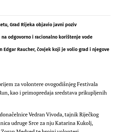
etu, Grad Rijeka objavio javni poziv
e na odgovorno i racionalno korištenje vode
Edgar Raucher, čovjek koji je volio grad i njegove
prijem za volontere ovogodišnjeg Festivala
 Run, kao i primopredaja sredstava prikupljenih
adonačelnice Vedran Vivoda, tajnik Riječkog
nica udruge Srce za nju Katarina Kukolj,
 Zoran Medved te brojni volonteri.