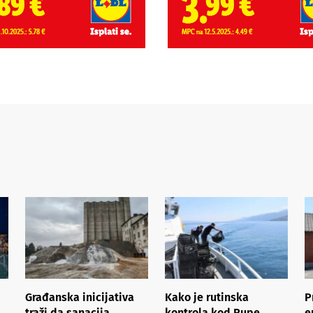
Građanska inicijativa
Kako je rutinska
P
traži da sanacija
kontrola kod Rupe
e