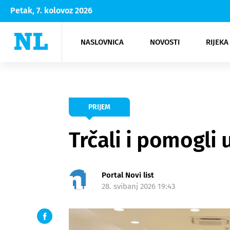
Petak, 7. kolovoz 2026
NASLOVNICA
NOVOSTI
RIJEKA
Rijeka
Kultura
Opatija
Hrvatsk
Moda
NK Rije
Sh
PRIJEM
Trčali i pomogli 
Portal Novi list
28. svibanj 2026 19:43