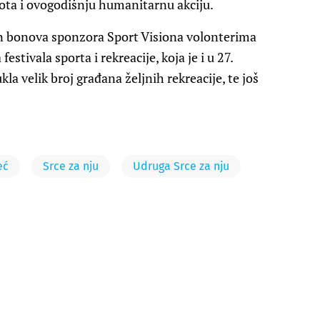
vota i ovogodišnju humanitarnu akciju.
n bonova sponzora Sport Visiona volonterima
estivala sporta i rekreacije, koja je i u 27.
la velik broj građana željnih rekreacije, te još
eć
Srce za nju
Udruga Srce za nju