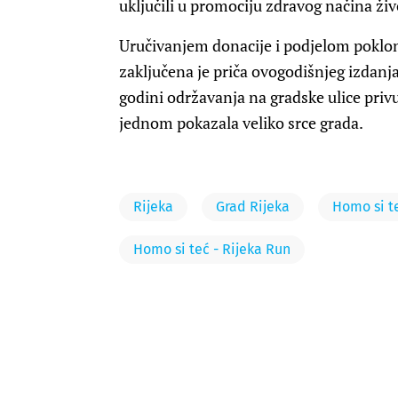
uključili u promociju zdravog načina ži
Uručivanjem donacije i podjelom poklo
zaključena je priča ovogodišnjeg izdanja f
godini održavanja na gradske ulice privuk
jednom pokazala veliko srce grada.
Rijeka
Grad Rijeka
Homo si t
Homo si teć - Rijeka Run