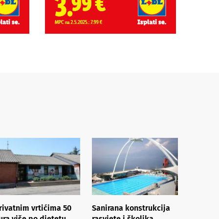
rivatnim vrtićima 50
Sanirana konstrukcija
ura više po djetetu,
rasvjete i školjka