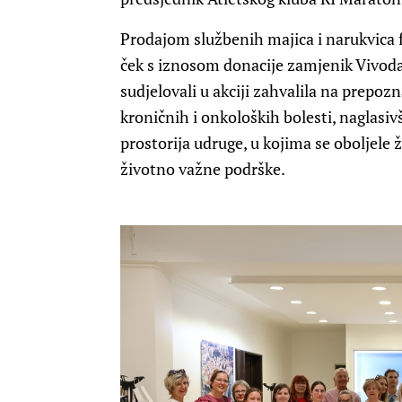
Prodajom službenih majica i narukvica f
ček s iznosom donacije zamjenik Vivoda u
sudjelovali u akciji zahvalila na prepo
kroničnih i onkoloških bolesti, naglasiv
prostorija udruge, u kojima se oboljele ž
životno važne podrške.