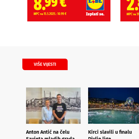
VIŠE VIJESTI
Anton Antić na čelu
Kirci slavili u finalu
Savjeta mladih grada
Divlje lige