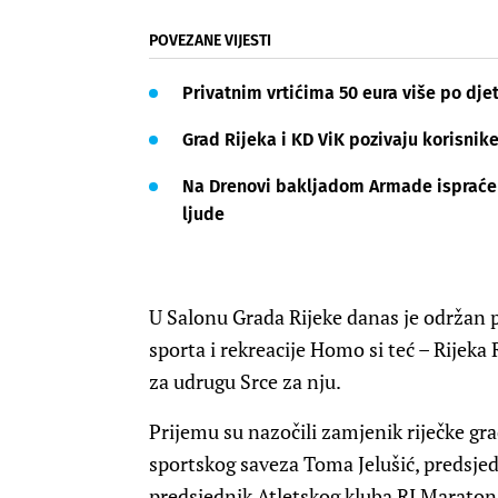
POVEZANE VIJESTI
Privatnim vrtićima 50 eura više po djet
Grad Rijeka i KD ViK pozivaju korisnik
Na Drenovi bakljadom Armade ispraćen 
ljude
U Salonu Grada Rijeke danas je održan 
sporta i rekreacije Homo si teć – Rijeka
za udrugu Srce za nju.
Prijemu su nazočili zamjenik riječke gr
sportskog saveza Toma Jelušić, predsjed
predsjednik Atletskog kluba RI Maraton