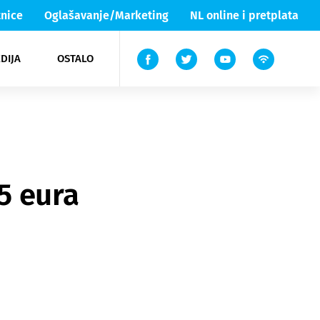
nice
Oglašavanje/Marketing
NL online i pretplata
DIJA
OSTALO
ar
ortovi
 List TV
entari
elgood
Lika & Senj
85 eura