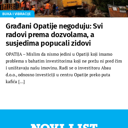
BUKA I VIBRACIJE
Građani Opatije negoduju: Svi
radovi prema dozvolama, a
susjedima popucali zidovi
OPATIJA – Mislim da nismo jedini u Opatiji koji imamo
problema s bahatim investitorima koji ne prežu ni pred čim
i uništavaju našu imovinu. Radi se o investitoru Abau
d.o.o., odnosno investiciji u centru Opatije preko puta
kafića […]