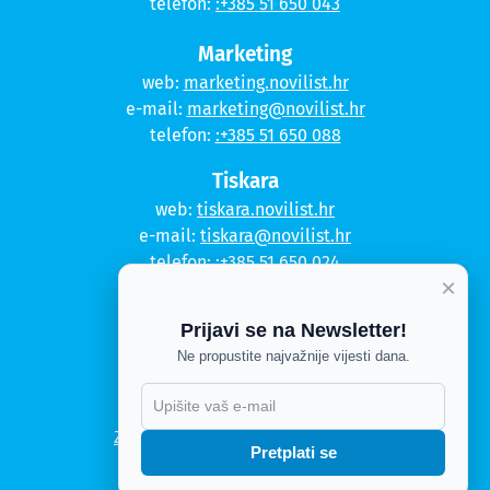
telefon:
:+385 51 650 043
Marketing
web:
marketing.novilist.hr
e-mail:
marketing@novilist.hr
telefon:
:+385 51 650 088
Tiskara
web:
tiskara.novilist.hr
e-mail:
tiskara@novilist.hr
telefon:
:+385 51 650 024
×
Copyright © 2020. Novi list
Prijavi se na Newsletter!
Kontakt
Ne propustite najvažnije vijesti dana.
Politika privatnosti
Politika kolačića
Zahtjev za pristup informacijama
Pretplati se
Impressum