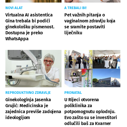
NOVI ALAT
A TREBALI BI!
Virtualna AI asistentica
Pet važnih pitanja o
Gina trebala bi podići
vaginalnom zdravlju koja
ginekološku pismenost.
se sramite postaviti
Dostupna je preko
liječniku
WhatsAppa
REPRODUKTIVNO ZDRAVLJE
PRONATAL
Ginekologinja Jasenka
U Rijeci otvorena
Grujić: Medicinska je
poliklinika za
zajednica previše zadojena
potpomognutu oplodnju.
ideologijom
Evo zašto su se investitori
odlučili baš za Kvarner