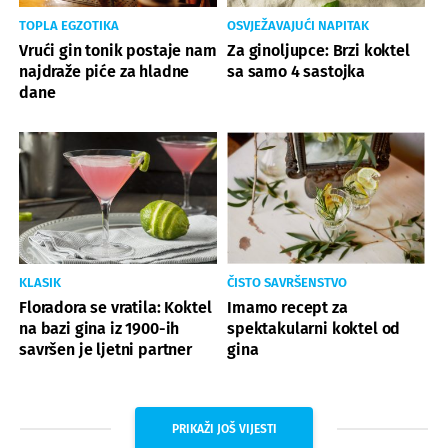
TOPLA EGZOTIKA
OSVJEŽAVAJUĆI NAPITAK
Vrući gin tonik postaje nam
Za ginoljupce: Brzi koktel
najdraže piće za hladne
sa samo 4 sastojka
dane
KLASIK
ČISTO SAVRŠENSTVO
Floradora se vratila: Koktel
Imamo recept za
na bazi gina iz 1900-ih
spektakularni koktel od
savršen je ljetni partner
gina
PRIKAŽI JOŠ VIJESTI