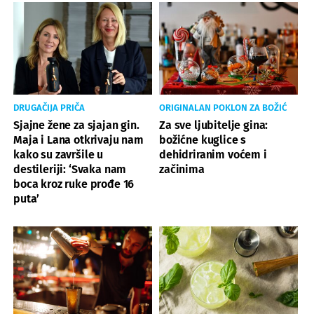
DRUGAČIJA PRIČA
ORIGINALAN POKLON ZA BOŽIĆ
Sjajne žene za sjajan gin.
Za sve ljubitelje gina:
Maja i Lana otkrivaju nam
božićne kuglice s
kako su završile u
dehidriranim voćem i
destileriji: ‘Svaka nam
začinima
boca kroz ruke prođe 16
puta’