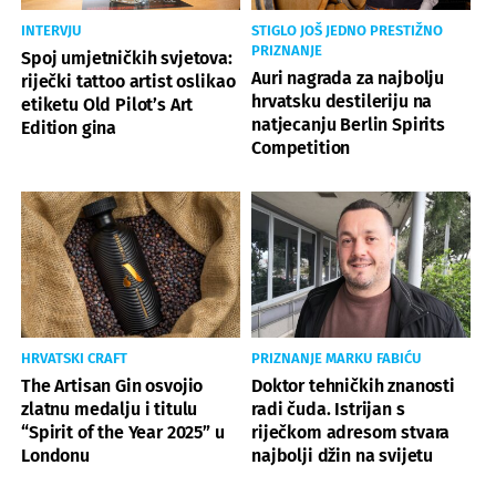
INTERVJU
STIGLO JOŠ JEDNO PRESTIŽNO
PRIZNANJE
Spoj umjetničkih svjetova:
Auri nagrada za najbolju
riječki tattoo artist oslikao
hrvatsku destileriju na
etiketu Old Pilot’s Art
natjecanju Berlin Spirits
Edition gina
Competition
HRVATSKI CRAFT
PRIZNANJE MARKU FABIĆU
The Artisan Gin osvojio
Doktor tehničkih znanosti
zlatnu medalju i titulu
radi čuda. Istrijan s
“Spirit of the Year 2025” u
riječkom adresom stvara
Londonu
najbolji džin na svijetu