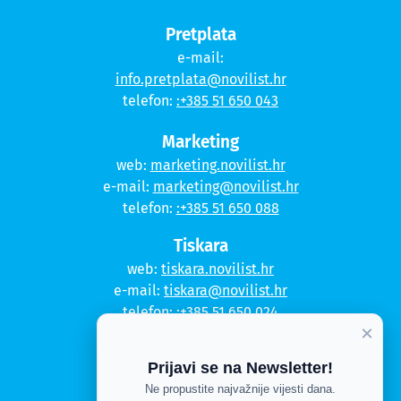
Pretplata
e-mail:
info.pretplata@novilist.hr
telefon:
:+385 51 650 043
Marketing
web:
marketing.novilist.hr
e-mail:
marketing@novilist.hr
telefon:
:+385 51 650 088
Tiskara
web:
tiskara.novilist.hr
e-mail:
tiskara@novilist.hr
telefon:
:+385 51 650 024
×
Copyright © 2020. Novi list
Prijavi se na Newsletter!
Kontakt
Ne propustite najvažnije vijesti dana.