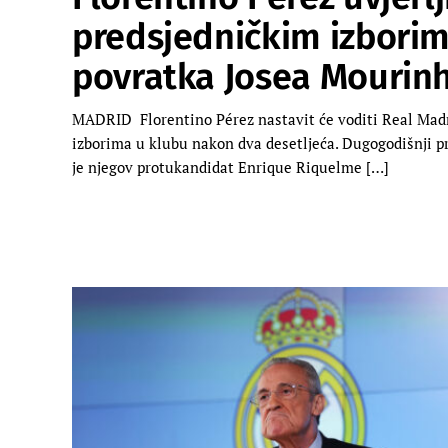
predsjedničkim izborim
povratka Josea Mourin
MADRID Florentino Pérez nastavit će voditi Real Madri
izborima u klubu nakon dva desetljeća. Dugogodišnji pr
je njegov protukandidat Enrique Riquelme […]