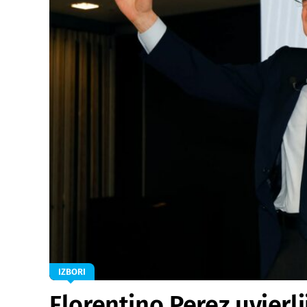
IZBORI
Florentino Perez uvjerl