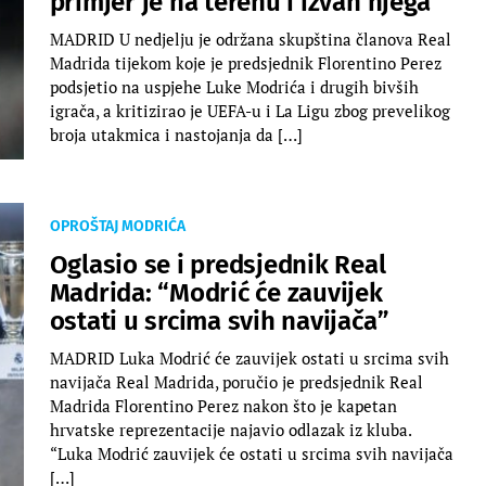
primjer je na terenu i izvan njega”
MADRID U nedjelju je održana skupština članova Real
Madrida tijekom koje je predsjednik Florentino Perez
podsjetio na uspjehe Luke Modrića i drugih bivših
igrača, a kritizirao je UEFA-u i La Ligu zbog prevelikog
broja utakmica i nastojanja da […]
OPROŠTAJ MODRIĆA
Oglasio se i predsjednik Real
Madrida: “Modrić će zauvijek
ostati u srcima svih navijača”
MADRID Luka Modrić će zauvijek ostati u srcima svih
navijača Real Madrida, poručio je predsjednik Real
Madrida Florentino Perez nakon što je kapetan
hrvatske reprezentacije najavio odlazak iz kluba.
“Luka Modrić zauvijek će ostati u srcima svih navijača
[…]