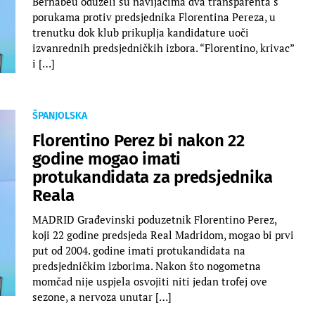
Bernabeu oduzeli su navijačima dva transparenta s
porukama protiv predsjednika Florentina Pereza, u
trenutku dok klub prikuplja kandidature uoči
izvanrednih predsjedničkih izbora. “Florentino, krivac”
i […]
ŠPANJOLSKA
Florentino Perez bi nakon 22
godine mogao imati
protukandidata za predsjednika
Reala
MADRID Građevinski poduzetnik Florentino Perez,
koji 22 godine predsjeda Real Madridom, mogao bi prvi
put od 2004. godine imati protukandidata na
predsjedničkim izborima. Nakon što nogometna
momčad nije uspjela osvojiti niti jedan trofej ove
sezone, a nervoza unutar […]