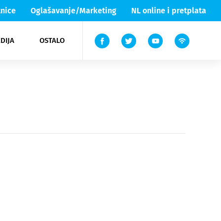
nice
Oglašavanje/Marketing
NL online i pretplata
DIJA
OSTALO
ar
ortovi
 List TV
entari
elgood
Lika & Senj