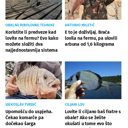
OBALNE RIBOLOVNE TEHNIKE
ANTONIO MILETIĆ
Koristite li predveze kad
E to je doživljaj. Braća
lovite na fermu? Evo kako
lovila na fermu, pa ulovili
možete složiti dva
arbuna od 1,6 kilograma
najjednostavnija sistema
VJEKOSLAV TVRDIĆ
CILJANI LOV
Upornošću do uspjeha.
Lovite li ciljano baš fratre s
Čekao komarče pa
obale? Ako se želite
dočekao šarga
okušati u tome evo što