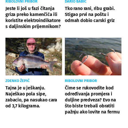
RIBOLOVNI PRIBOR
DARIO BABIĆ
Jeste li još u fazi čitanja
Tko rano rani, ribu grabi.
griza preko kamenčića ili
Stigao prvi na poštu i
koristite elektroindikatore
odmah dobio carski griz
s daljinskim prijemnikom?
ZDENKO ŽEPIĆ
RIBOLOVNI PRIBOR
Tajna je u ješkanju.
Čime se rukovodite kod
Naješkao pola sipe,
određivanja promjera i
zabacio, pa nasukao cara
duljine predveza? Evo na
od 3,7 kilograma.
što biste trebali obratiti
pažnju ako lovite na fermu