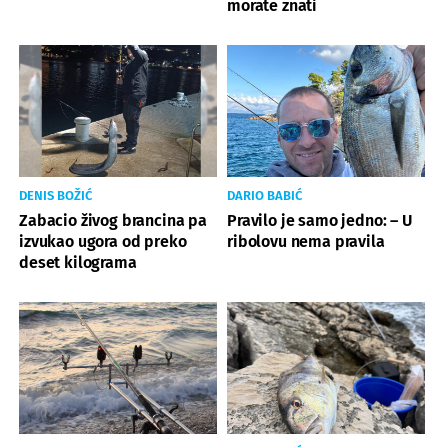
morate znati
DENIS BOŽIĆ
DARIO BABIĆ
Zabacio živog brancina pa
Pravilo je samo jedno: – U
izvukao ugora od preko
ribolovu nema pravila
deset kilograma