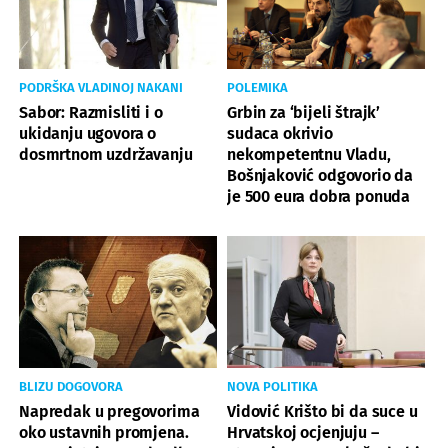
PODRŠKA VLADINOJ NAKANI
POLEMIKA
Sabor: Razmisliti i o
Grbin za ‘bijeli štrajk’
ukidanju ugovora o
sudaca okrivio
dosmrtnom uzdržavanju
nekompetentnu Vladu,
Bošnjaković odgovorio da
je 500 eura dobra ponuda
BLIZU DOGOVORA
NOVA POLITIKA
Napredak u pregovorima
Vidović Krišto bi da suce u
oko ustavnih promjena.
Hrvatskoj ocjenjuju –