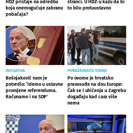
HDZ pristaje na odredbu
stranci. U HDZ-u kažu da bi
koja onemogućuje zabranu
to bilo protuustavno
pobačaja?
INICIJATIVA
PORAŽAVAJUĆE STANJE
Bošnjaković nam je
Po ovome je hrvatsko
potvrdio: ‘Idemo u ustavne
pravosuđe na dnu Europe:
promjene referenduma.
Čak se i uhićenja u Zagrebu
Računamo i na SDP’
događaju kad cara više
nema