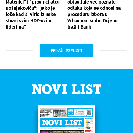
Malenici” i “provincijalcu
objavljuje već poznatu
Bošnjakoviću”: “Jako je
odluku koja se odnosi na
loše kad si virio iz neke
proceduru izbora u
stvari svim HDZ-ovim
Vrhovnom sudu. Ocjenu
liderima”
traži i Bauk
PRIKAŽI JOŠ VIJESTI