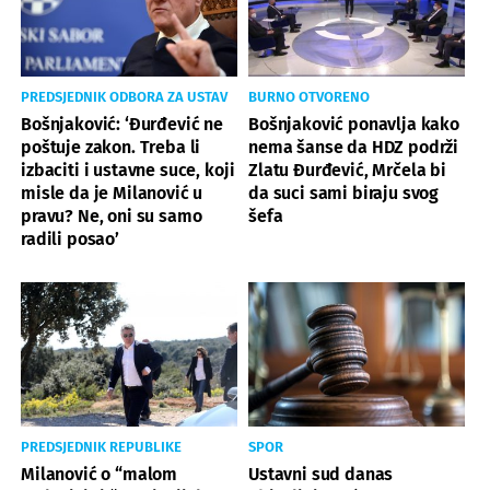
PREDSJEDNIK ODBORA ZA USTAV
BURNO OTVORENO
Bošnjaković: ‘Đurđević ne
Bošnjaković ponavlja kako
poštuje zakon. Treba li
nema šanse da HDZ podrži
izbaciti i ustavne suce, koji
Zlatu Đurđević, Mrčela bi
misle da je Milanović u
da suci sami biraju svog
pravu? Ne, oni su samo
šefa
radili posao’
PREDSJEDNIK REPUBLIKE
SPOR
Milanović o “malom
Ustavni sud danas