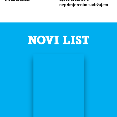
neprimjerenim sadržajem