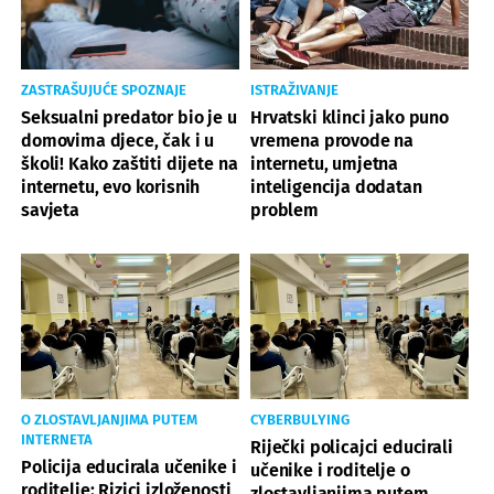
ZASTRAŠUJUĆE SPOZNAJE
ISTRAŽIVANJE
Seksualni predator bio je u
Hrvatski klinci jako puno
domovima djece, čak i u
vremena provode na
školi! Kako zaštiti dijete na
internetu, umjetna
internetu, evo korisnih
inteligencija dodatan
savjeta
problem
O ZLOSTAVLJANJIMA PUTEM
CYBERBULYING
INTERNETA
Riječki policajci educirali
Policija educirala učenike i
učenike i roditelje o
roditelje: Rizici izloženosti
zlostavljanjima putem