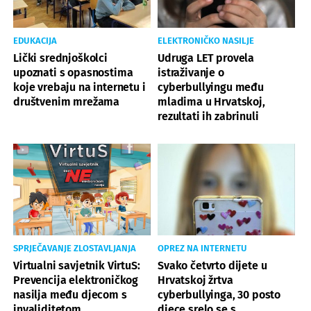
EDUKACIJA
ELEKTRONIČKO NASILJE
Lički srednjoškolci
Udruga LET provela
upoznati s opasnostima
istraživanje o
koje vrebaju na internetu i
cyberbullyingu među
društvenim mrežama
mladima u Hrvatskoj,
rezultati ih zabrinuli
SPRJEČAVANJE ZLOSTAVLJANJA
OPREZ NA INTERNETU
Virtualni savjetnik VirtuS:
Svako četvrto dijete u
Prevencija elektroničkog
Hrvatskoj žrtva
nasilja među djecom s
cyberbullyinga, 30 posto
invaliditetom
djece srelo se s