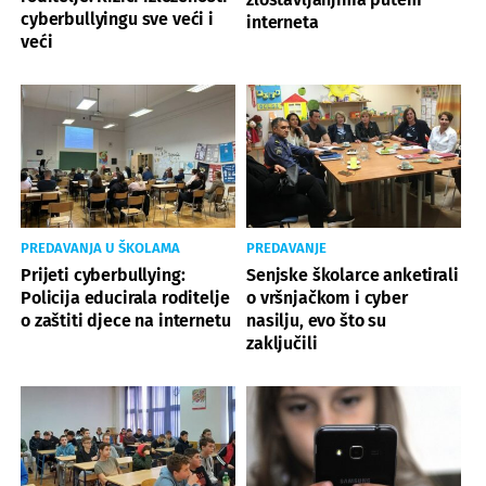
cyberbullyingu sve veći i
interneta
veći
PREDAVANJA U ŠKOLAMA
PREDAVANJE
Prijeti cyberbullying:
Senjske školarce anketirali
Policija educirala roditelje
o vršnjačkom i cyber
o zaštiti djece na internetu
nasilju, evo što su
zaključili